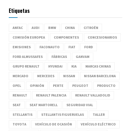
Etiquetas
ANFAC
AUDI
BMW
CHINA
CITROËN
COMISIÓN EUROPEA
COMPONENTES
CONCESIONARIOS
EMISIONES
FACONAUTO
FIAT
FORD
FORD ALMUSSAFES
FÁBRICAS
GANVAM
GRUPO RENAULT
HYUNDAI
KIA
MARCAS CHINAS
MERCADO
MERCEDES
NISSAN
NISSAN BARCELONA
OPEL
OPINIÓN
PERTE
PEUGEOT
PRODUCTO
RENAULT
RENAULT PALENCIA
RENAULT VALLADOLID
SEAT
SEAT MARTORELL
SEGURIDAD VIAL
STELLANTIS
STELLANTIS FIGUERUELAS
TALLER
TOYOTA
VEHÍCULO DE OCASIÓN
VEHÍCULO ELÉCTRICO