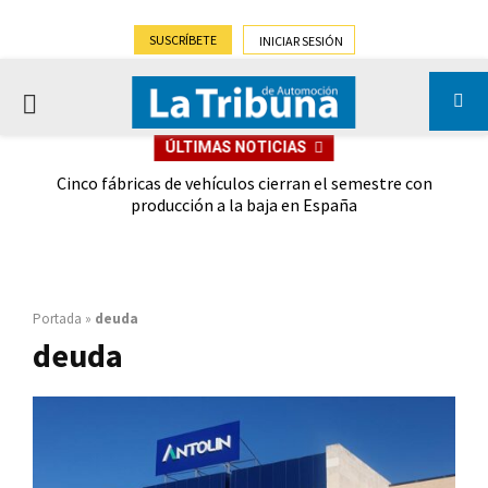
SUSCRÍBETE
INICIAR SESIÓN
PRIMARY
ÚLTIMAS NOTICIAS
MENU
 las
Cinco fábricas de vehículos cierran el semestre con
G
ión
producción a la baja en España
Portada
»
deuda
deuda