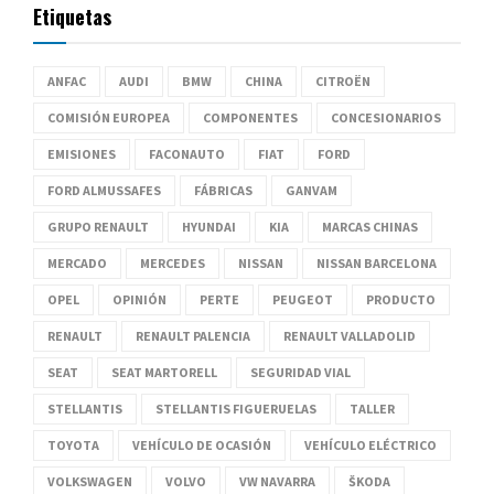
Etiquetas
ANFAC
AUDI
BMW
CHINA
CITROËN
COMISIÓN EUROPEA
COMPONENTES
CONCESIONARIOS
EMISIONES
FACONAUTO
FIAT
FORD
FORD ALMUSSAFES
FÁBRICAS
GANVAM
GRUPO RENAULT
HYUNDAI
KIA
MARCAS CHINAS
MERCADO
MERCEDES
NISSAN
NISSAN BARCELONA
OPEL
OPINIÓN
PERTE
PEUGEOT
PRODUCTO
RENAULT
RENAULT PALENCIA
RENAULT VALLADOLID
SEAT
SEAT MARTORELL
SEGURIDAD VIAL
STELLANTIS
STELLANTIS FIGUERUELAS
TALLER
TOYOTA
VEHÍCULO DE OCASIÓN
VEHÍCULO ELÉCTRICO
VOLKSWAGEN
VOLVO
VW NAVARRA
ŠKODA