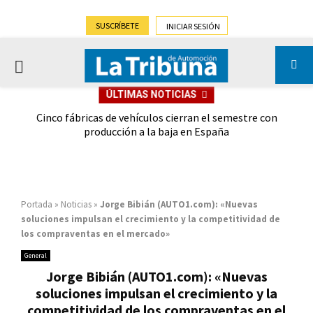
SUSCRÍBETE
INICIAR SESIÓN
PRIMARY
ÚLTIMAS NOTICIAS
MENU
 las
Cinco fábricas de vehículos cierran el semestre con
G
ión
producción a la baja en España
Portada
»
Noticias
»
Jorge Bibián (AUTO1.com): «Nuevas
soluciones impulsan el crecimiento y la competitividad de
los compraventas en el mercado»
General
Jorge Bibián (AUTO1.com): «Nuevas
soluciones impulsan el crecimiento y la
competitividad de los compraventas en el