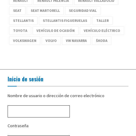
RENAULT
RENAULT PALENCIA
RENAULT VALLADOLID
SEAT
SEAT MARTORELL
SEGURIDAD VIAL
STELLANTIS
STELLANTIS FIGUERUELAS
TALLER
TOYOTA
VEHÍCULO DE OCASIÓN
VEHÍCULO ELÉCTRICO
VOLKSWAGEN
VOLVO
VW NAVARRA
ŠKODA
Inicio de sesión
Nombre de usuario o dirección de correo electrónico
Contraseña