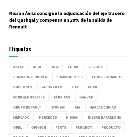
Nissan Ávila consigue la adjudicación del eje trasero
del Qashqai y compensa un 20% de la salida de
Renault
Etiquetas
ANFAC
AUDI
BMW
CHINA
CITROËN
COMISIÓN EUROPEA
COMPONENTES
CONCESIONARIOS
EMISIONES
FACONAUTO
FIAT
FORD
FORD ALMUSSAFES
FÁBRICAS
GANVAM
GRUPO RENAULT
HYUNDAI
KIA
MARCAS CHINAS
MERCADO
MERCEDES
NISSAN
NISSAN BARCELONA
OPEL
OPINIÓN
PERTE
PEUGEOT
PRODUCTO