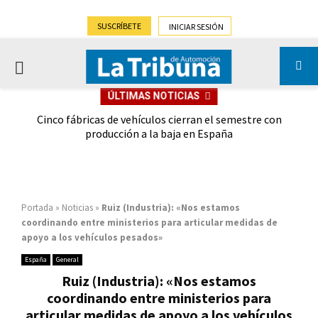
SUSCRÍBETE
INICIAR SESIÓN
PRIMARY
ÚLTIMAS NOTICIAS
MENU
 las
Cinco fábricas de vehículos cierran el semestre con
G
ión
producción a la baja en España
Portada
»
Noticias
»
Ruiz (Industria): «Nos estamos
coordinando entre ministerios para articular medidas de
apoyo a los vehículos pesados»
España
General
Ruiz (Industria): «Nos estamos
coordinando entre ministerios para
articular medidas de apoyo a los vehículos