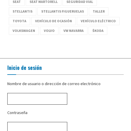
SEAT
SEAT MARTORELL
SEGURIDAD VIAL
STELLANTIS
STELLANTIS FIGUERUELAS
TALLER
TOYOTA
VEHÍCULO DE OCASIÓN
VEHÍCULO ELÉCTRICO
VOLKSWAGEN
VOLVO
VW NAVARRA
ŠKODA
Inicio de sesión
Nombre de usuario o dirección de correo electrónico
Contraseña