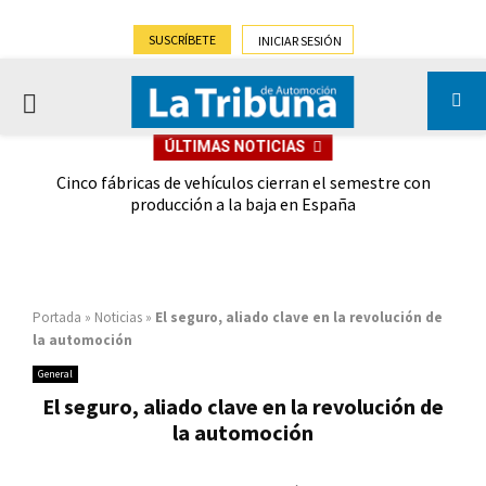
SUSCRÍBETE
INICIAR SESIÓN
PRIMARY
ÚLTIMAS NOTICIAS
MENU
 las
Cinco fábricas de vehículos cierran el semestre con
G
ión
producción a la baja en España
Portada
»
Noticias
»
El seguro, aliado clave en la revolución de
la automoción
General
El seguro, aliado clave en la revolución de
la automoción