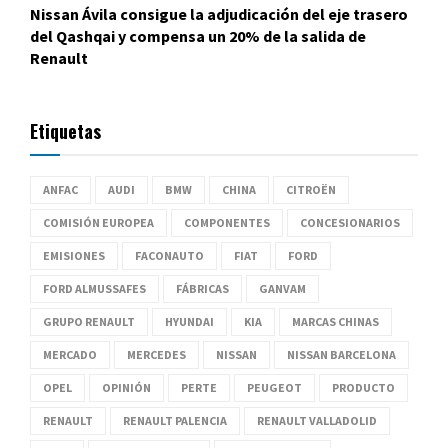
Nissan Ávila consigue la adjudicación del eje trasero
del Qashqai y compensa un 20% de la salida de
Renault
Etiquetas
ANFAC
AUDI
BMW
CHINA
CITROËN
COMISIÓN EUROPEA
COMPONENTES
CONCESIONARIOS
EMISIONES
FACONAUTO
FIAT
FORD
FORD ALMUSSAFES
FÁBRICAS
GANVAM
GRUPO RENAULT
HYUNDAI
KIA
MARCAS CHINAS
MERCADO
MERCEDES
NISSAN
NISSAN BARCELONA
OPEL
OPINIÓN
PERTE
PEUGEOT
PRODUCTO
RENAULT
RENAULT PALENCIA
RENAULT VALLADOLID