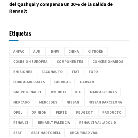
del Qashqai y compensa un 20% de la salida de
Renault
Etiquetas
ANFAC
AUDI
BMW
CHINA
CITROËN
COMISIÓN EUROPEA
COMPONENTES
CONCESIONARIOS
EMISIONES
FACONAUTO
FIAT
FORD
FORD ALMUSSAFES
FÁBRICAS
GANVAM
GRUPO RENAULT
HYUNDAI
KIA
MARCAS CHINAS
MERCADO
MERCEDES
NISSAN
NISSAN BARCELONA
OPEL
OPINIÓN
PERTE
PEUGEOT
PRODUCTO
RENAULT
RENAULT PALENCIA
RENAULT VALLADOLID
SEAT
SEAT MARTORELL
SEGURIDAD VIAL