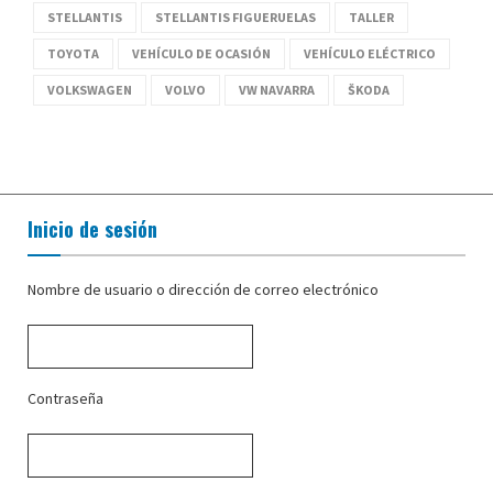
STELLANTIS
STELLANTIS FIGUERUELAS
TALLER
TOYOTA
VEHÍCULO DE OCASIÓN
VEHÍCULO ELÉCTRICO
VOLKSWAGEN
VOLVO
VW NAVARRA
ŠKODA
Inicio de sesión
Nombre de usuario o dirección de correo electrónico
Contraseña