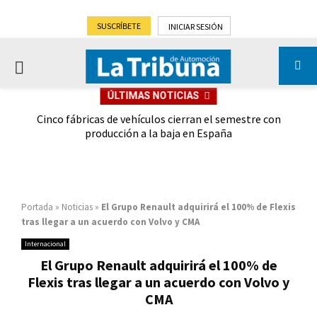
SUSCRÍBETE
INICIAR SESIÓN
PRIMARY
ÚLTIMAS NOTICIAS
MENU
 las
Cinco fábricas de vehículos cierran el semestre con
G
ión
producción a la baja en España
Portada
»
Noticias
»
El Grupo Renault adquirirá el 100% de Flexis
tras llegar a un acuerdo con Volvo y CMA
Internacional
El Grupo Renault adquirirá el 100% de
Flexis tras llegar a un acuerdo con Volvo y
CMA