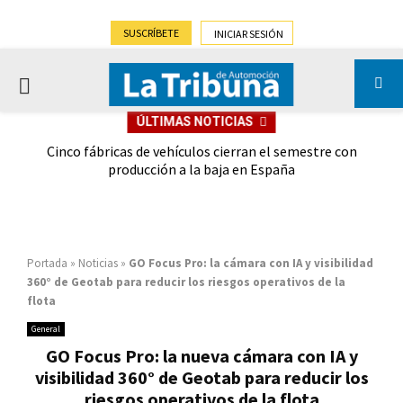
SUSCRÍBETE
INICIAR SESIÓN
PRIMARY
ÚLTIMAS NOTICIAS
MENU
 las
Cinco fábricas de vehículos cierran el semestre con
G
ión
producción a la baja en España
Portada
»
Noticias
»
GO Focus Pro: la cámara con IA y visibilidad
360° de Geotab para reducir los riesgos operativos de la
flota
General
GO Focus Pro: la nueva cámara con IA y
visibilidad 360° de Geotab para reducir los
riesgos operativos de la flota