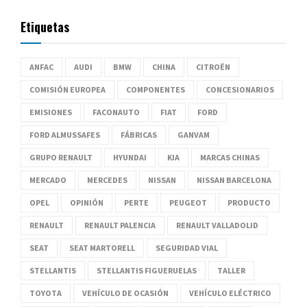
Etiquetas
ANFAC
AUDI
BMW
CHINA
CITROËN
COMISIÓN EUROPEA
COMPONENTES
CONCESIONARIOS
EMISIONES
FACONAUTO
FIAT
FORD
FORD ALMUSSAFES
FÁBRICAS
GANVAM
GRUPO RENAULT
HYUNDAI
KIA
MARCAS CHINAS
MERCADO
MERCEDES
NISSAN
NISSAN BARCELONA
OPEL
OPINIÓN
PERTE
PEUGEOT
PRODUCTO
RENAULT
RENAULT PALENCIA
RENAULT VALLADOLID
SEAT
SEAT MARTORELL
SEGURIDAD VIAL
STELLANTIS
STELLANTIS FIGUERUELAS
TALLER
TOYOTA
VEHÍCULO DE OCASIÓN
VEHÍCULO ELÉCTRICO