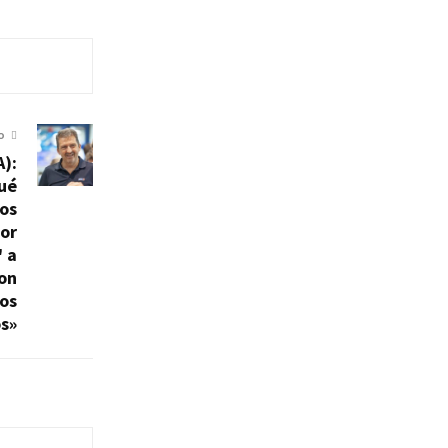
O
A):
ué
os
or
' a
con
os
os»