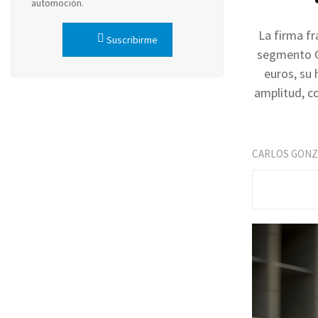
automoción.
La firma fr
Suscribirme
segmento C
euros, su 
amplitud, c
CARLOS GONZ