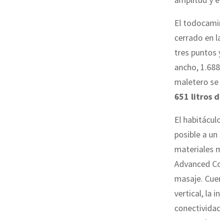
El todocami
cerrado en l
tres puntos
ancho, 1.688
maletero se 
651 litros 
El habitáculo
posible a un
materiales m
Advanced Com
masaje. Cue
vertical, la
conectivida