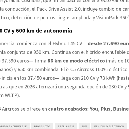
Hydraulic Cushions, que filtran baches con el efecto «alfom
la conducción, el Pack Drive Assist 2.0, incluye cambio de carr
ico, detección de puntos ciegos ampliada y VisionPark 360°
0 CV y 600 km de autonomía
omercial comienza con el Hybrid 145 CV —
desde 27.690 eur
ía conjunta de 950 km. Continúa con el híbrido enchufable 
e 37.590 euros— firma
86 km en modo eléctrico
(más de 1
banos) y 650 km combinada. El ë-C5 Aircross 100% eléctric
e inicia en los 37.450 euros— llega con 210 CV y 73 kWh (has
ras que en 2026 aterrizará una segunda opción de 230 CV y
km WLTP).
5 Aircross se ofrece en
cuatro acabados: You, Plus, Busine
BRIDO ENCHUFABLE
PRODUCTO
STELLANTIS
SUV
VEHÍCULO ELÉCTRICO