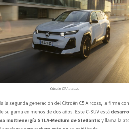
Citroën C5 Aircross.
da la segunda generación del Citroën C5 Aircoss, la firma con
de su gama en menos de dos años. Este C-SUV está
desarro
rma multienergía STLA-Medium de Stellantis
y llama la at
l excelente aprovechamiento de su habitáculo.