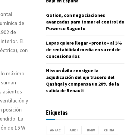
baja en España
rontal
Gotion, con negociaciones
avanzadas para tomar el control de
lumínica de
Powerco Sagunto
.902 de
nterior. El
Lepas quiere llegar «pronto» al 3%
de rentabilidad media en su red de
éctrica), con
concesionarios
Nissan Ávila consigue la
e lo máximo
adjudicación del eje trasero del
e suman
Qashqai y compensa un 20% de la
salida de Renault
s asientos
ventilación y
 posición
Etiquetas
tendido. La
ión de 15 W
ANFAC
AUDI
BMW
CHINA