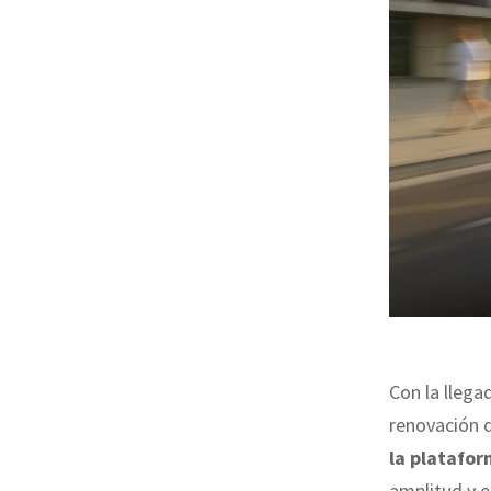
Con la llega
renovación 
la platafo
amplitud y e