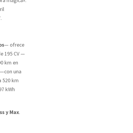
bra mágica».
il
.
os
— ofrece
de 195 CV —
00 km en
o —con una
ta 520 km
 97 kWh
ss y Max
.