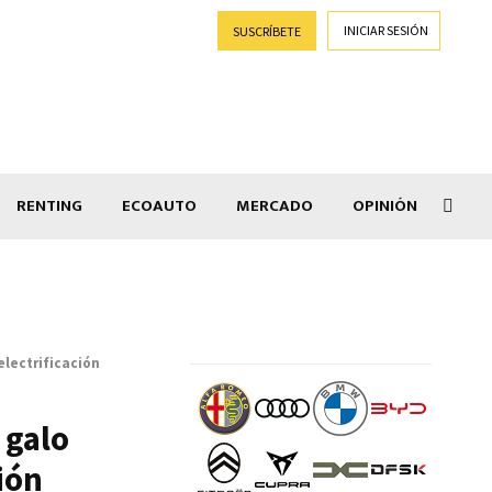
INICIAR SESIÓN
SUSCRÍBETE
RENTING
ECOAUTO
MERCADO
OPINIÓN
Goti
electrificación
 galo
ción