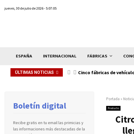
jueves, 30 de julio de 2026 - 5:07:05
ESPAÑA
INTERNACIONAL
FÁBRICAS
CONC
n de...
Cinco fábricas de vehícul
ÚLTIMAS NOTICIAS
Portada
»
Notici
Boletín digital
Producto
Citr
Recibe gratis en tu email las primicias y
lle
las informaciones más destacadas de la