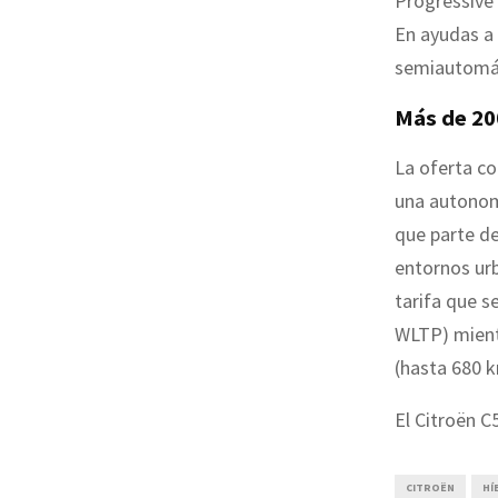
Progressive 
En ayudas a 
semiautomát
Más de 20
La oferta c
una autonom
que parte d
entornos ur
tarifa que s
WLTP) mient
(hasta 680 
El Citroën C
CITROËN
HÍ