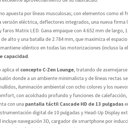
no apuesta por líneas musculosas; con elementos como el f
a versión eléctrica, deflectores integrados, una nueva firma 
 y faros Matrix LED. Gana empaque con 4.652 mm de largo, 1
 de alto y una batalla de 2.784 mm, que maximiza el espacio i
mantiene idéntico en todas las motorizaciones (incluso la el
de capacidad
.
 aplica el
concepto C-Zen Lounge
, tratando de asemejars
 salón donde a un ambiente minimalista y de líneas rectas s
ullidos, iluminación ambiental con ocho colores y los nuevo
fort, con acolchado profundo y funciones de calefacción, 
nta con una
pantalla táctil Cascade HD de 13 pulgadas
en
 instrumentación digital de 10 pulgadas y Head-Up Display ex
d incluye navegación 3D, cargador de smartphone por inducc