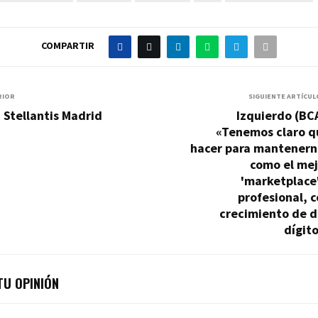
COMPARTIR
RIOR
SIGUIENTE ARTÍCUL
 Stellantis Madrid
Izquierdo (BC
«Tenemos claro q
hacer para mantenern
como el mej
'marketplace
profesional, 
crecimiento de d
dígit
U OPINIÓN