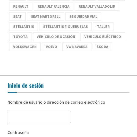
RENAULT
RENAULT PALENCIA
RENAULT VALLADOLID
SEAT
SEAT MARTORELL
SEGURIDAD VIAL
STELLANTIS
STELLANTIS FIGUERUELAS
TALLER
TOYOTA
VEHÍCULO DE OCASIÓN
VEHÍCULO ELÉCTRICO
VOLKSWAGEN
VOLVO
VW NAVARRA
ŠKODA
Inicio de sesión
Nombre de usuario o dirección de correo electrónico
Contraseña