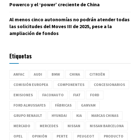
Powerco y el ‘power’ creciente de China
Al menos cinco autonomías no podrán atender todas
las solicitudes del Moves III de 2025, pese a la
ampliación de fondos
Etiquetas
ANFAC
AUDI
BMW
CHINA
CITROËN
COMISIÓN EUROPEA
COMPONENTES
CONCESIONARIOS
EMISIONES
FACONAUTO
FIAT
FORD
FORD ALMUSSAFES
FÁBRICAS
GANVAM
GRUPO RENAULT
HYUNDAI
KIA
MARCAS CHINAS
MERCADO
MERCEDES
NISSAN
NISSAN BARCELONA
OPEL
OPINIÓN
PERTE
PEUGEOT
PRODUCTO