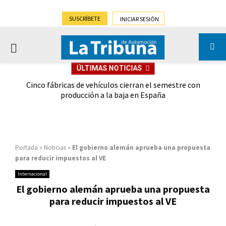
SUSCRÍBETE
INICIAR SESIÓN
PRIMARY
ÚLTIMAS NOTICIAS
MENU
 las
Cinco fábricas de vehículos cierran el semestre con
G
ión
producción a la baja en España
Portada
»
Noticias
»
El gobierno alemán aprueba una propuesta
para reducir impuestos al VE
Internacional
El gobierno alemán aprueba una propuesta
para reducir impuestos al VE