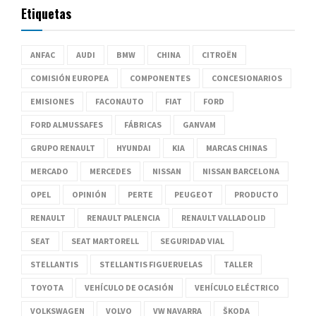
Etiquetas
ANFAC
AUDI
BMW
CHINA
CITROËN
COMISIÓN EUROPEA
COMPONENTES
CONCESIONARIOS
EMISIONES
FACONAUTO
FIAT
FORD
FORD ALMUSSAFES
FÁBRICAS
GANVAM
GRUPO RENAULT
HYUNDAI
KIA
MARCAS CHINAS
MERCADO
MERCEDES
NISSAN
NISSAN BARCELONA
OPEL
OPINIÓN
PERTE
PEUGEOT
PRODUCTO
RENAULT
RENAULT PALENCIA
RENAULT VALLADOLID
SEAT
SEAT MARTORELL
SEGURIDAD VIAL
STELLANTIS
STELLANTIS FIGUERUELAS
TALLER
TOYOTA
VEHÍCULO DE OCASIÓN
VEHÍCULO ELÉCTRICO
VOLKSWAGEN
VOLVO
VW NAVARRA
ŠKODA