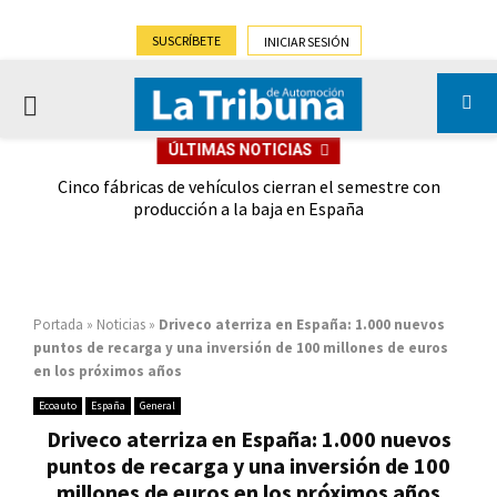
SUSCRÍBETE
INICIAR SESIÓN
PRIMARY
ÚLTIMAS NOTICIAS
MENU
 las
Cinco fábricas de vehículos cierran el semestre con
G
ión
producción a la baja en España
Portada
»
Noticias
»
Driveco aterriza en España: 1.000 nuevos
puntos de recarga y una inversión de 100 millones de euros
en los próximos años
Ecoauto
España
General
Driveco aterriza en España: 1.000 nuevos
puntos de recarga y una inversión de 100
millones de euros en los próximos años