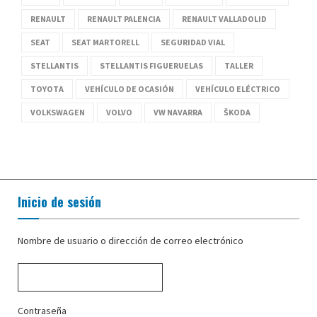
RENAULT
RENAULT PALENCIA
RENAULT VALLADOLID
SEAT
SEAT MARTORELL
SEGURIDAD VIAL
STELLANTIS
STELLANTIS FIGUERUELAS
TALLER
TOYOTA
VEHÍCULO DE OCASIÓN
VEHÍCULO ELÉCTRICO
VOLKSWAGEN
VOLVO
VW NAVARRA
ŠKODA
Inicio de sesión
Nombre de usuario o dirección de correo electrónico
Contraseña