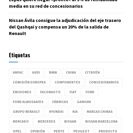
media en su red de concesionarios
Nissan Ávila consigue la adjudicación del eje trasero
del Qashqai y compensa un 20% de la salida de
Renault
Etiquetas
ANFAC
AUDI
BMW
CHINA
CITROËN
COMISIÓN EUROPEA
COMPONENTES
CONCESIONARIOS
EMISIONES
FACONAUTO
FIAT
FORD
FORD ALMUSSAFES
FÁBRICAS
GANVAM
GRUPO RENAULT
HYUNDAI
KIA
MARCAS CHINAS
MERCADO
MERCEDES
NISSAN
NISSAN BARCELONA
OPEL
OPINIÓN
PERTE
PEUGEOT
PRODUCTO