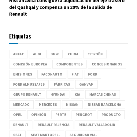
Nissan Ávila consigue la adjudicación del eje trasero
del Qashqai y compensa un 20% de la salida de
Renault
Etiquetas
ANFAC
AUDI
BMW
CHINA
CITROËN
COMISIÓN EUROPEA
COMPONENTES
CONCESIONARIOS
EMISIONES
FACONAUTO
FIAT
FORD
FORD ALMUSSAFES
FÁBRICAS
GANVAM
GRUPO RENAULT
HYUNDAI
KIA
MARCAS CHINAS
MERCADO
MERCEDES
NISSAN
NISSAN BARCELONA
OPEL
OPINIÓN
PERTE
PEUGEOT
PRODUCTO
RENAULT
RENAULT PALENCIA
RENAULT VALLADOLID
SEAT
SEAT MARTORELL
SEGURIDAD VIAL