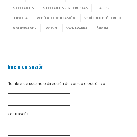
STELLANTIS
STELLANTIS FIGUERUELAS
TALLER
TOYOTA
VEHÍCULO DE OCASIÓN
VEHÍCULO ELÉCTRICO
VOLKSWAGEN
VOLVO
VW NAVARRA
ŠKODA
Inicio de sesión
Nombre de usuario o dirección de correo electrónico
Contraseña