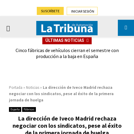
SUSCRÍBETE
INICIAR SESIÓN
PRIMARY
ÚLTIMAS NOTICIAS
MENU
 las
Cinco fábricas de vehículos cierran el semestre con
G
ión
producción a la baja en España
Portada
»
Noticias
»
La dirección de Iveco Madrid rechaza
negociar con los sindicatos, pese al éxito de la primera
jornada de huelga
España
Fábricas
La dirección de Iveco Madrid rechaza
negociar con los sindicatos, pese al éxito
de la primera jornada de huelga