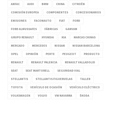
ANFAC
AUDI
BMW
CHINA
CITROËN
COMISIÓN EUROPEA
COMPONENTES
CONCESIONARIOS
EMISIONES
FACONAUTO
FIAT
FORD
FORD ALMUSSAFES
FÁBRICAS
GANVAM
GRUPO RENAULT
HYUNDAI
KIA
MARCAS CHINAS
MERCADO
MERCEDES
NISSAN
NISSAN BARCELONA
OPEL
OPINIÓN
PERTE
PEUGEOT
PRODUCTO
RENAULT
RENAULT PALENCIA
RENAULT VALLADOLID
SEAT
SEAT MARTORELL
SEGURIDAD VIAL
STELLANTIS
STELLANTIS FIGUERUELAS
TALLER
TOYOTA
VEHÍCULO DE OCASIÓN
VEHÍCULO ELÉCTRICO
VOLKSWAGEN
VOLVO
VW NAVARRA
ŠKODA