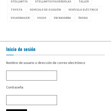
STELLANTIS
STELLANTIS FIGUERUELAS
TALLER
TOYOTA
VEHÍCULO DE OCASIÓN
VEHÍCULO ELÉCTRICO
VOLKSWAGEN
VOLVO
VW NAVARRA
ŠKODA
Inicio de sesión
Nombre de usuario o dirección de correo electrónico
Contraseña