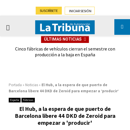
SUSCRÍBETE
INICIAR SESIÓN
PRIMARY
ÚLTIMAS NOTICIAS
MENU
 las
Cinco fábricas de vehículos cierran el semestre con
G
ión
producción a la baja en España
Portada
»
Noticias
»
El Hub, a la espera de que puerto de
Barcelona libere 44 DKD de Zeroid para empezar a ‘producir’
España
Fábricas
El Hub, a la espera de que puerto de
Barcelona libere 44 DKD de Zeroid para
empezar a 'producir'