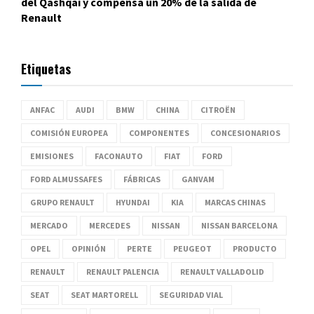
del Qashqai y compensa un 20% de la salida de
Renault
Etiquetas
ANFAC
AUDI
BMW
CHINA
CITROËN
COMISIÓN EUROPEA
COMPONENTES
CONCESIONARIOS
EMISIONES
FACONAUTO
FIAT
FORD
FORD ALMUSSAFES
FÁBRICAS
GANVAM
GRUPO RENAULT
HYUNDAI
KIA
MARCAS CHINAS
MERCADO
MERCEDES
NISSAN
NISSAN BARCELONA
OPEL
OPINIÓN
PERTE
PEUGEOT
PRODUCTO
RENAULT
RENAULT PALENCIA
RENAULT VALLADOLID
SEAT
SEAT MARTORELL
SEGURIDAD VIAL