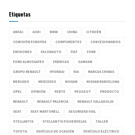
Etiquetas
ANFAC
AUDI
BMW
CHINA
CITROËN
COMISIÓN EUROPEA
COMPONENTES
CONCESIONARIOS
EMISIONES
FACONAUTO
FIAT
FORD
FORD ALMUSSAFES
FÁBRICAS
GANVAM
GRUPO RENAULT
HYUNDAI
KIA
MARCAS CHINAS
MERCADO
MERCEDES
NISSAN
NISSAN BARCELONA
OPEL
OPINIÓN
PERTE
PEUGEOT
PRODUCTO
RENAULT
RENAULT PALENCIA
RENAULT VALLADOLID
SEAT
SEAT MARTORELL
SEGURIDAD VIAL
STELLANTIS
STELLANTIS FIGUERUELAS
TALLER
TOYOTA
VEHÍCULO DE OCASIÓN
VEHÍCULO ELÉCTRICO