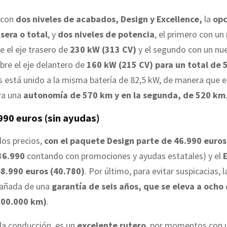
a con
dos niveles de acabados, Design y Excellence,
la
opc
asera o total
, y
dos niveles de potencia
, el primero con u
e el eje trasero de
230 kW (313 CV)
y el segundo con un nu
bre el eje delantero de
160 kW (215 CV) para un total de 
 está unido a la misma batería de 82,5 kW, de manera que e
ra una
autonomía de 570 km y en la segunda, de 520 km
990 euros (sin ayudas)
los precios,
con el paquete Design parte de 46.990 euros
36.990
contando con promociones y ayudas estatales) y el
48.990 euros (40.780)
. Por último, para evitar suspicacias, l
pañada de una
garantía de seis años, que se eleva a ocho 
200.000 km)
.
la conducción, es un
excelente rutero
, por momentos con 