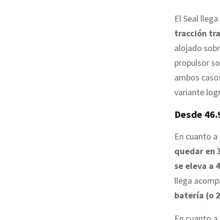
El Seal lleg
tracción tr
alojado sobr
propulsor so
ambos casos
variante log
Desde 46.
En cuanto a 
quedar en 
se eleva a 
llega acom
batería (o 
En cuanto a 