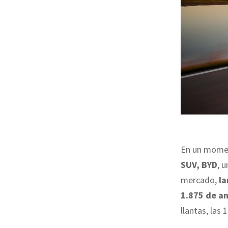
En un momen
SUV, BYD
, 
mercado,
la
1.875 de an
llantas, las 