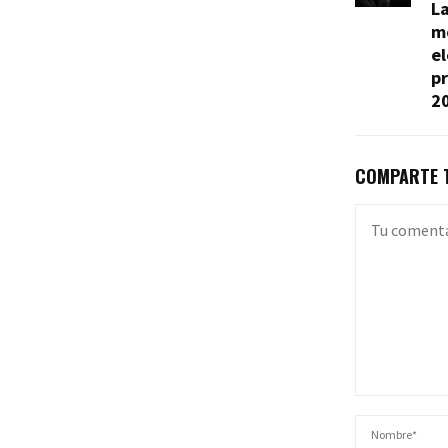
La
mo
el
p
2
COMPARTE T