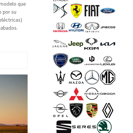
n modelo que
o por su
léctricas)
cabados.