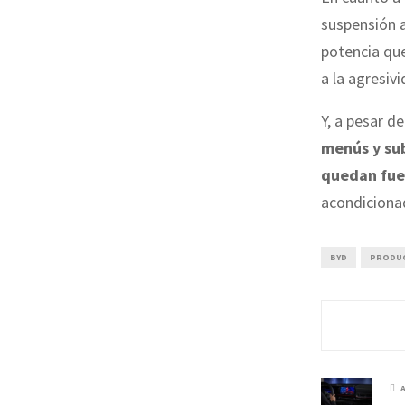
suspensión a
potencia que
a la agresi
Y, a pesar d
menús y su
quedan fue
acondiciona
BYD
PRODU