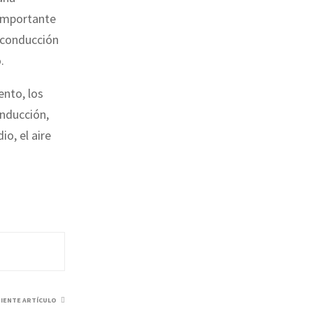
 importante
a conducción
.
ento, los
onducción,
o, el aire
UIENTE ARTÍCULO