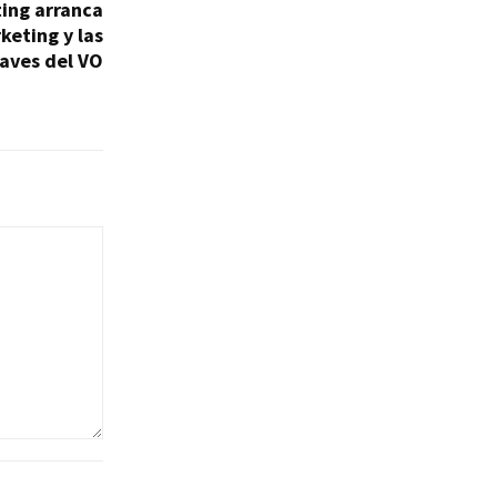
ting arranca
keting y las
laves del VO