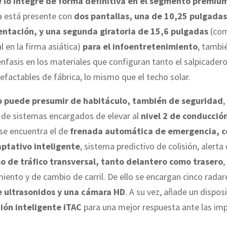
 lo integre de forma definitiva en el segmento premiu
a está presente con
dos pantallas, una de 10,25 pulgada
ntación, y una segunda giratoria de 15,6 pulgadas
(com
l en la firma asiática)
para el infoentretenimiento
, tambi
énfasis en los materiales que configuran tanto el salpicader
lefactables de fábrica, lo mismo que el techo solar.
o puede presumir de habitáculo, también de seguridad
,
o de sistemas encargados de elevar al
nivel 2 de conducci
 se encuentra el de
frenada automática de emergencia, c
ptativo inteligente
, sistema predictivo de colisión, alerta 
so de tráfico transversal, tanto delantero como trasero
,
ento y de cambio de carril. De ello se encargan cinco radar
e ultrasonidos y una cámara HD
. A su vez, añade un dispos
ión inteligente iTAC
para una mejor respuesta ante las im