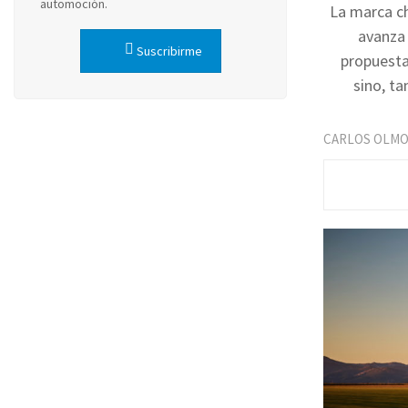
automoción.
La marca ch
avanza 
Suscribirme
propuesta
sino, t
CARLOS OLM