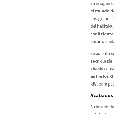
Su imagen e
el mundo d
(los grupos 
del habitácu
coeficient
partir del p
Se asienta s
tecnología 
chasis
consi
entre los -3
kW
, para p
Acabados 
Su interior 