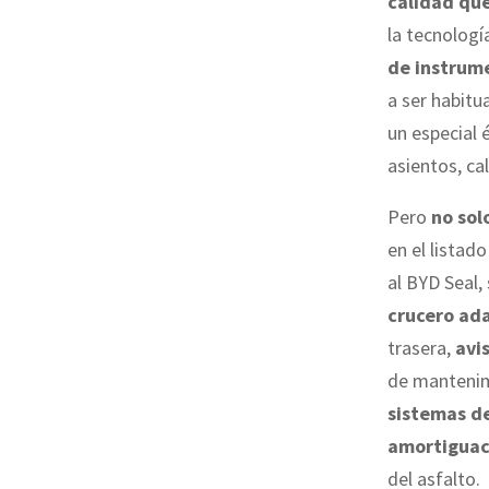
calidad que
la tecnologí
de instrume
a ser habitua
un especial 
asientos, ca
Pero
no sol
en el listad
al BYD Seal,
crucero ada
trasera,
avi
de mantenimi
sistemas d
amortiguac
del asfalto.