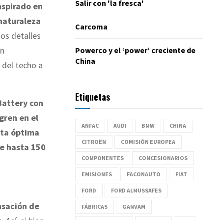
Salir con 'la fresca'
nspirado en
 naturaleza
Carcoma
os detalles
un
Powerco y el ‘power’ creciente de
China
 del techo a
Etiquetas
Battery con
gren en el
ANFAC
AUDI
BMW
CHINA
ta óptima
CITROËN
COMISIÓN EUROPEA
e hasta 150
COMPONENTES
CONCESIONARIOS
EMISIONES
FACONAUTO
FIAT
FORD
FORD ALMUSSAFES
nsación de
FÁBRICAS
GANVAM