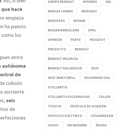
m
. Así, si bien
GRUPO RENAULT
HYUNDAI
KIA
s que hace
MARCAS CHINAS
MERCADO
o empieza
MERCEDES
NISSAN
én ha puesto
NISSAN BARCELONA
OPEL
o como los
OPINIÓN
PERTE
PEUGEOT
PRODUCTO
RENAULT
 pues entre
RENAULT PALENCIA
ón autónoma
RENAULT VALLADOLID
SEAT
ontrol de
SEAT MARTORELL
SEGURIDAD VIAL
de colisión
STELLANTIS
 o asistente
STELLANTIS FIGUERUELAS
TALLER
es,
seis
TOYOTA
VEHÍCULO DE OCASIÓN
itivo de
VEHÍCULO ELÉCTRICO
VOLKSWAGEN
perfecciones
VOLVO
VW NAVARRA
ŠKODA