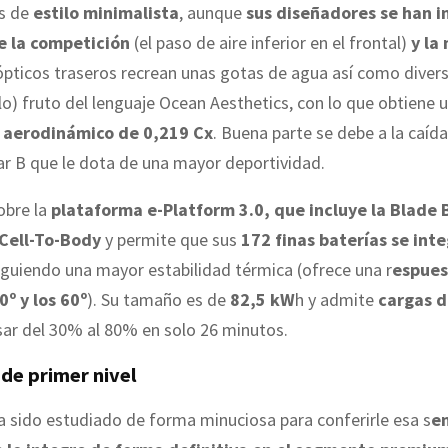
s de
estilo minimalista
, aunque
sus diseñadores se han i
e la competición
(el paso de aire inferior en el frontal)
y la
ópticos traseros recrean unas gotas de agua así como divers
lo) fruto del lenguaje Ocean Aesthetics, con lo que obtiene 
e aerodinámico de 0,219 Cx
. Buena parte se debe a la caída
ilar B que le dota de una mayor deportividad.
obre la
plataforma e-Platform 3.0, que incluye la Blade 
Cell-To-Body
y permite que sus
172 finas baterías se inte
guiendo una mayor estabilidad térmica (ofrece una r
espues
0º y los 60º
). Su tamaño es de
82,5 kW
h y admite
cargas d
asar del 30% al 80% en solo 26 minutos.
de primer nivel
ha sido estudiado de forma minuciosa para conferirle esa s
e