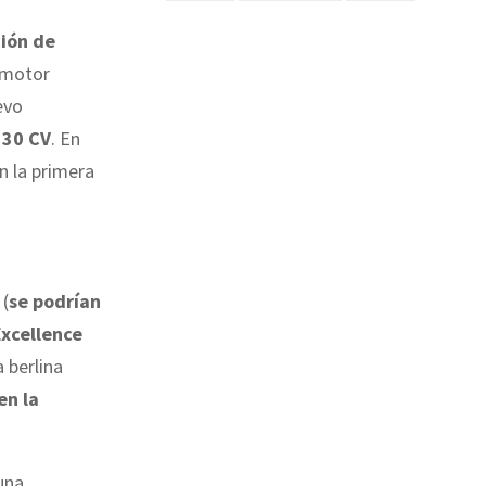
ión de
n motor
evo
530 CV
. En
n la primera
.
(
se podrían
Excellence
a berlina
en la
una