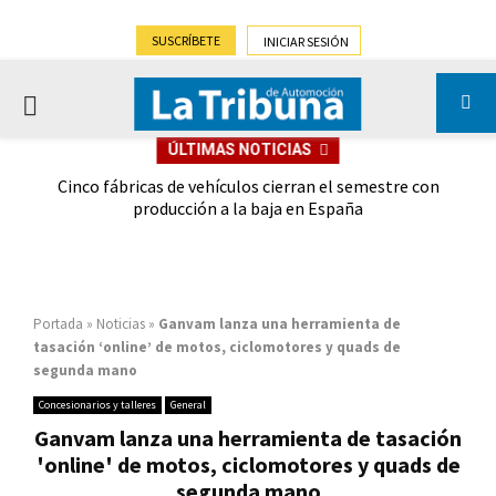
SUSCRÍBETE
INICIAR SESIÓN
PRIMARY
ÚLTIMAS NOTICIAS
MENU
 las
Cinco fábricas de vehículos cierran el semestre con
G
ión
producción a la baja en España
Portada
»
Noticias
»
Ganvam lanza una herramienta de
tasación ‘online’ de motos, ciclomotores y quads de
segunda mano
Concesionarios y talleres
General
Ganvam lanza una herramienta de tasación
'online' de motos, ciclomotores y quads de
segunda mano