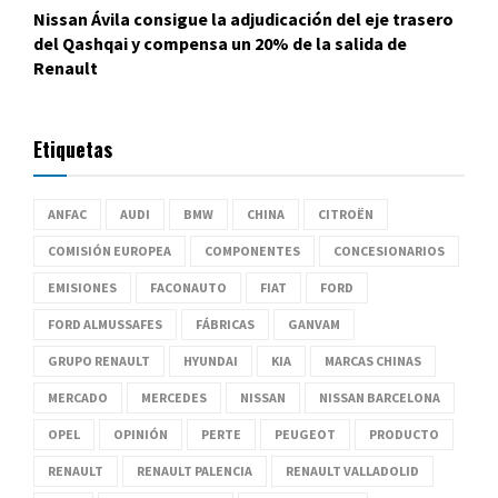
Nissan Ávila consigue la adjudicación del eje trasero
del Qashqai y compensa un 20% de la salida de
Renault
Etiquetas
ANFAC
AUDI
BMW
CHINA
CITROËN
COMISIÓN EUROPEA
COMPONENTES
CONCESIONARIOS
EMISIONES
FACONAUTO
FIAT
FORD
FORD ALMUSSAFES
FÁBRICAS
GANVAM
GRUPO RENAULT
HYUNDAI
KIA
MARCAS CHINAS
MERCADO
MERCEDES
NISSAN
NISSAN BARCELONA
OPEL
OPINIÓN
PERTE
PEUGEOT
PRODUCTO
RENAULT
RENAULT PALENCIA
RENAULT VALLADOLID