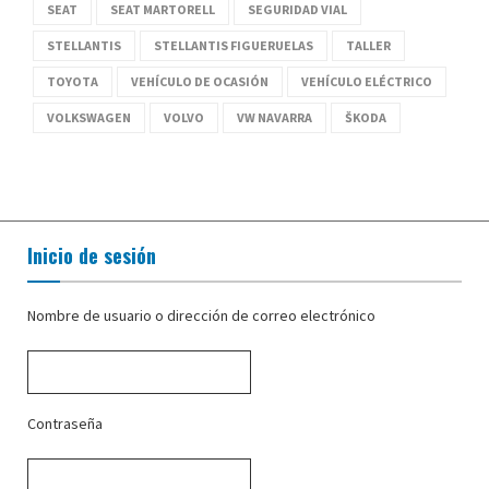
SEAT
SEAT MARTORELL
SEGURIDAD VIAL
STELLANTIS
STELLANTIS FIGUERUELAS
TALLER
TOYOTA
VEHÍCULO DE OCASIÓN
VEHÍCULO ELÉCTRICO
VOLKSWAGEN
VOLVO
VW NAVARRA
ŠKODA
Inicio de sesión
Nombre de usuario o dirección de correo electrónico
Contraseña