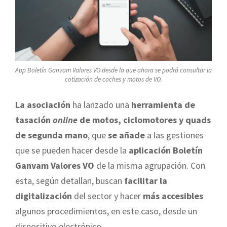
App Boletín Ganvam Valores VO desde la que ahora se podrá consultar la
cotización de coches y motos de VO.
La asociación
ha lanzado una
herramienta de
tasación
online
de motos, ciclomotores y quads
de segunda mano
, que
se añade
a las gestiones
que se pueden hacer desde la
aplicación Boletín
Ganvam Valores VO
de la misma agrupación. Con
esta, según detallan, buscan
facilitar la
digitalización
del sector y hacer
más accesibles
algunos procedimientos, en este caso, desde un
dispositivo electrónico.