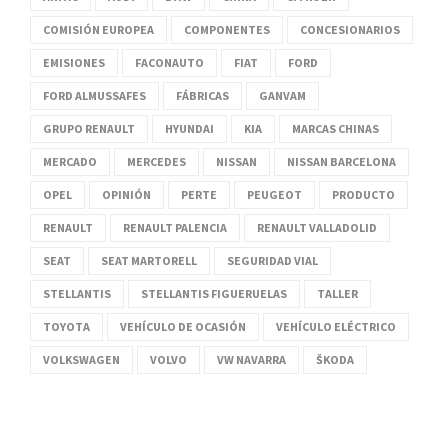
COMISIÓN EUROPEA
COMPONENTES
CONCESIONARIOS
EMISIONES
FACONAUTO
FIAT
FORD
FORD ALMUSSAFES
FÁBRICAS
GANVAM
GRUPO RENAULT
HYUNDAI
KIA
MARCAS CHINAS
MERCADO
MERCEDES
NISSAN
NISSAN BARCELONA
OPEL
OPINIÓN
PERTE
PEUGEOT
PRODUCTO
RENAULT
RENAULT PALENCIA
RENAULT VALLADOLID
SEAT
SEAT MARTORELL
SEGURIDAD VIAL
STELLANTIS
STELLANTIS FIGUERUELAS
TALLER
TOYOTA
VEHÍCULO DE OCASIÓN
VEHÍCULO ELÉCTRICO
VOLKSWAGEN
VOLVO
VW NAVARRA
ŠKODA