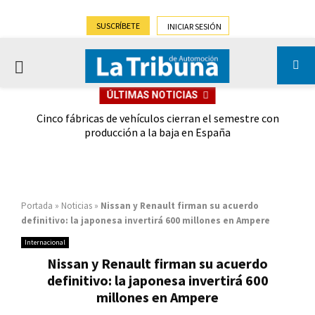
SUSCRÍBETE
INICIAR SESIÓN
PRIMARY
ÚLTIMAS NOTICIAS
MENU
 las
Cinco fábricas de vehículos cierran el semestre con
G
ión
producción a la baja en España
Portada
»
Noticias
»
Nissan y Renault firman su acuerdo
definitivo: la japonesa invertirá 600 millones en Ampere
Internacional
Nissan y Renault firman su acuerdo
definitivo: la japonesa invertirá 600
millones en Ampere