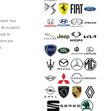
enault han
 de su pacto
luye la
pere por
as