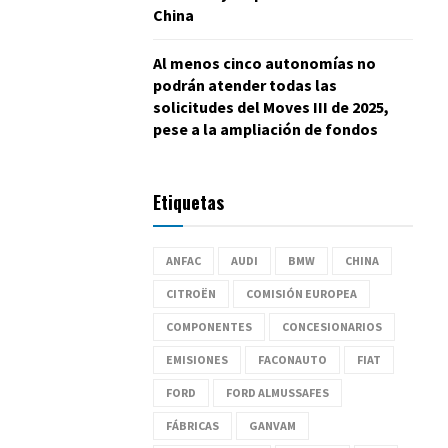
China
Al menos cinco autonomías no
podrán atender todas las
solicitudes del Moves III de 2025,
pese a la ampliación de fondos
Etiquetas
ANFAC
AUDI
BMW
CHINA
CITROËN
COMISIÓN EUROPEA
COMPONENTES
CONCESIONARIOS
EMISIONES
FACONAUTO
FIAT
FORD
FORD ALMUSSAFES
FÁBRICAS
GANVAM