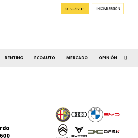
INICIAR SESIÓN
SUSCRÍBETE
RENTING
ECOAUTO
MERCADO
OPINIÓN
Car
erdo
 600