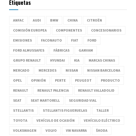
Etiquetas
ANFAC
AUDI
BMW
CHINA
CITROËN
COMISIÓN EUROPEA
COMPONENTES
CONCESIONARIOS
EMISIONES
FACONAUTO
FIAT
FORD
FORD ALMUSSAFES
FÁBRICAS
GANVAM
GRUPO RENAULT
HYUNDAI
KIA
MARCAS CHINAS
MERCADO
MERCEDES
NISSAN
NISSAN BARCELONA
OPEL
OPINIÓN
PERTE
PEUGEOT
PRODUCTO
RENAULT
RENAULT PALENCIA
RENAULT VALLADOLID
SEAT
SEAT MARTORELL
SEGURIDAD VIAL
STELLANTIS
STELLANTIS FIGUERUELAS
TALLER
TOYOTA
VEHÍCULO DE OCASIÓN
VEHÍCULO ELÉCTRICO
VOLKSWAGEN
VOLVO
VW NAVARRA
ŠKODA