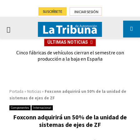
SUSCRÍBETE
INICIAR SESIÓN
PRIMARY
ÚLTIMAS NOTICIAS
MENU
 las
Cinco fábricas de vehículos cierran el semestre con
G
ión
producción a la baja en España
Portada
»
Noticias
»
Foxconn adquirirá un 50% de la unidad de
sistemas de ejes de ZF
Componentes
Internacional
Foxconn adquirirá un 50% de la unidad de
sistemas de ejes de ZF