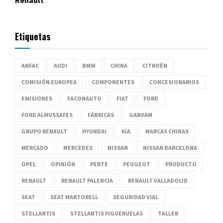
Etiquetas
ANFAC
AUDI
BMW
CHINA
CITROËN
COMISIÓN EUROPEA
COMPONENTES
CONCESIONARIOS
EMISIONES
FACONAUTO
FIAT
FORD
FORD ALMUSSAFES
FÁBRICAS
GANVAM
GRUPO RENAULT
HYUNDAI
KIA
MARCAS CHINAS
MERCADO
MERCEDES
NISSAN
NISSAN BARCELONA
OPEL
OPINIÓN
PERTE
PEUGEOT
PRODUCTO
RENAULT
RENAULT PALENCIA
RENAULT VALLADOLID
SEAT
SEAT MARTORELL
SEGURIDAD VIAL
STELLANTIS
STELLANTIS FIGUERUELAS
TALLER