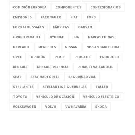
COMISIÓN EUROPEA
COMPONENTES
CONCESIONARIOS
EMISIONES
FACONAUTO
FIAT
FORD
FORD ALMUSSAFES
FÁBRICAS
GANVAM
GRUPO RENAULT
HYUNDAI
KIA
MARCAS CHINAS
MERCADO
MERCEDES
NISSAN
NISSAN BARCELONA
OPEL
OPINIÓN
PERTE
PEUGEOT
PRODUCTO
RENAULT
RENAULT PALENCIA
RENAULT VALLADOLID
SEAT
SEAT MARTORELL
SEGURIDAD VIAL
STELLANTIS
STELLANTIS FIGUERUELAS
TALLER
TOYOTA
VEHÍCULO DE OCASIÓN
VEHÍCULO ELÉCTRICO
VOLKSWAGEN
VOLVO
VW NAVARRA
ŠKODA