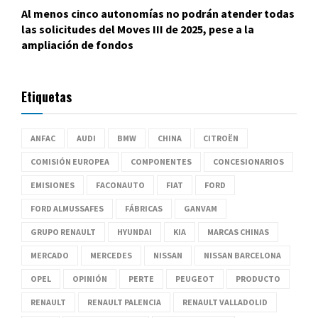
Al menos cinco autonomías no podrán atender todas
las solicitudes del Moves III de 2025, pese a la
ampliación de fondos
Etiquetas
ANFAC
AUDI
BMW
CHINA
CITROËN
COMISIÓN EUROPEA
COMPONENTES
CONCESIONARIOS
EMISIONES
FACONAUTO
FIAT
FORD
FORD ALMUSSAFES
FÁBRICAS
GANVAM
GRUPO RENAULT
HYUNDAI
KIA
MARCAS CHINAS
MERCADO
MERCEDES
NISSAN
NISSAN BARCELONA
OPEL
OPINIÓN
PERTE
PEUGEOT
PRODUCTO
RENAULT
RENAULT PALENCIA
RENAULT VALLADOLID