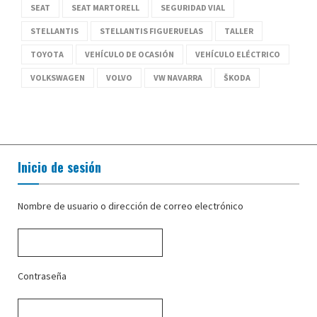
SEAT
SEAT MARTORELL
SEGURIDAD VIAL
STELLANTIS
STELLANTIS FIGUERUELAS
TALLER
TOYOTA
VEHÍCULO DE OCASIÓN
VEHÍCULO ELÉCTRICO
VOLKSWAGEN
VOLVO
VW NAVARRA
ŠKODA
Inicio de sesión
Nombre de usuario o dirección de correo electrónico
Contraseña