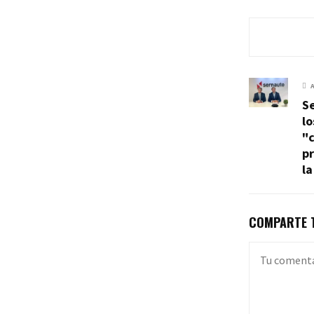
Se
l
"c
p
la
COMPARTE T