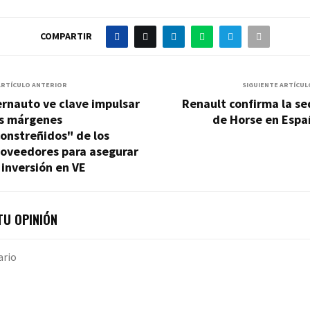
COMPARTIR
ARTÍCULO ANTERIOR
SIGUIENTE ARTÍCUL
rnauto ve clave impulsar
Renault confirma la s
os márgenes
de Horse en Espa
onstreñidos" de los
roveedores para asegurar
 inversión en VE
U OPINIÓN