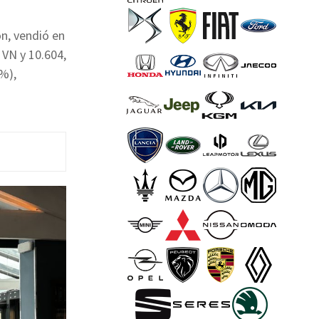
n, vendió en
 VN y 10.604,
5%),