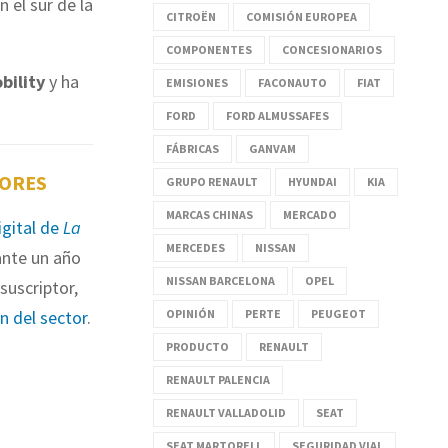
 el sur de la
CITROËN
COMISIÓN EUROPEA
COMPONENTES
CONCESIONARIOS
bility
y ha
EMISIONES
FACONAUTO
FIAT
FORD
FORD ALMUSSAFES
FÁBRICAS
GANVAM
TORES
GRUPO RENAULT
HYUNDAI
KIA
MARCAS CHINAS
MERCADO
igital de
La
MERCEDES
NISSAN
nte un año
NISSAN BARCELONA
OPEL
suscriptor,
OPINIÓN
PERTE
PEUGEOT
ón del sector
.
PRODUCTO
RENAULT
RENAULT PALENCIA
RENAULT VALLADOLID
SEAT
SEAT MARTORELL
SEGURIDAD VIAL