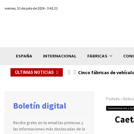
viernes, 31 de julio de 2026 - 3:41:21
ESPAÑA
INTERNACIONAL
FÁBRICAS
CONC
n de...
Cinco fábricas de vehícul
ÚLTIMAS NOTICIAS
Portada
»
Notici
Boletín digital
Concesionarios y tal
Caet
Recibe gratis en tu email las primicias y
las informaciones más destacadas de la