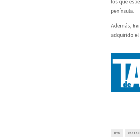
los que espe
península.
Además,
ha
adquirido e
BYD
CAETAN