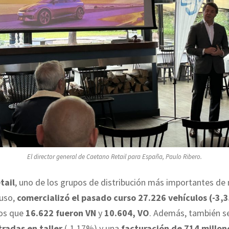
El director general de Caetano Retail para España, Paulo Ribero.
tail
, uno de los grupos de distribución más importantes de 
luso,
comercializó el pasado curso 27.226 vehículos (-3,
os que
16.622 fueron VN
y
10.604, VO
. Además, también s
radas en taller
(-1,17%) y una
facturación de 714 millon