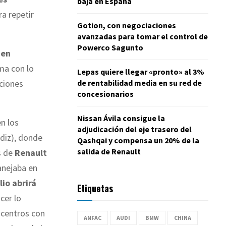
baja en España
ra repetir
Gotion, con negociaciones
avanzadas para tomar el control de
Powerco Sagunto
 en
ma con lo
Lepas quiere llegar «pronto» al 3%
ciones
de rentabilidad media en su red de
concesionarios
Nissan Ávila consigue la
en los
adjudicación del eje trasero del
diz), donde
Qashqai y compensa un 20% de la
salida de Renault
s de
Renault
anejaba en
lio abrirá
Etiquetas
cer lo
s centros con
ANFAC
AUDI
BMW
CHINA