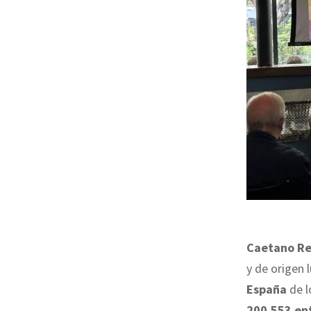
Caetano Re
y de origen 
España
de l
200.553 ent