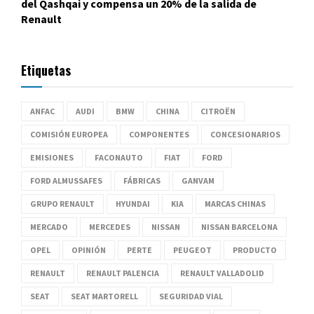
del Qashqai y compensa un 20% de la salida de
Renault
Etiquetas
ANFAC
AUDI
BMW
CHINA
CITROËN
COMISIÓN EUROPEA
COMPONENTES
CONCESIONARIOS
EMISIONES
FACONAUTO
FIAT
FORD
FORD ALMUSSAFES
FÁBRICAS
GANVAM
GRUPO RENAULT
HYUNDAI
KIA
MARCAS CHINAS
MERCADO
MERCEDES
NISSAN
NISSAN BARCELONA
OPEL
OPINIÓN
PERTE
PEUGEOT
PRODUCTO
RENAULT
RENAULT PALENCIA
RENAULT VALLADOLID
SEAT
SEAT MARTORELL
SEGURIDAD VIAL