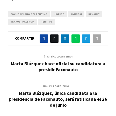
COCHE DEL AÑO DEL RENTING
HÍBRIDO
HYUNDAI
RENAULT
RENAULT PALENCIA
RENTING
COMPARTIR
ARTÍCULO ANTERIOR
Marta Blázquez hace oficial su candidatura a
presidir Faconauto
SIGUIENTE ARTÍCULO
Marta Blázquez, única candidata a la
presidencia de Faconauto, será ratificada el 26
de junio