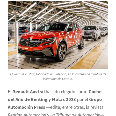
El Renault Austral, fabricado en Palencia, en la cadena de montaje de
Villamuriel de Cerrato.
El
Renault Austral
ha sido elegido como
Coche
del Año de Renting y Flotas 2023
por el
Grupo
Automoción Press
—edita, entre otras, la revista
Renting Automoción
y
La Tribuna de Automoción—
,