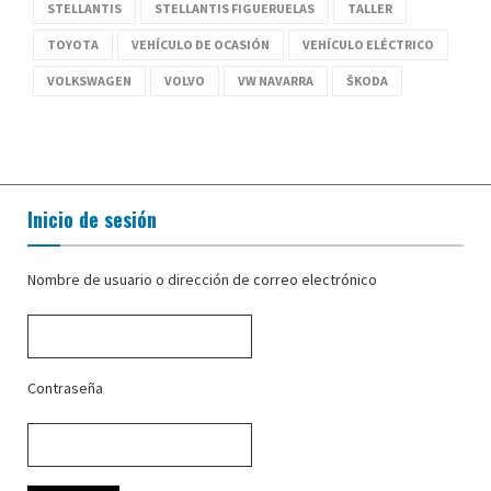
STELLANTIS
STELLANTIS FIGUERUELAS
TALLER
TOYOTA
VEHÍCULO DE OCASIÓN
VEHÍCULO ELÉCTRICO
VOLKSWAGEN
VOLVO
VW NAVARRA
ŠKODA
Inicio de sesión
Nombre de usuario o dirección de correo electrónico
Contraseña