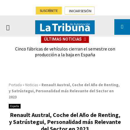
SUSCRÍBETE
INICIAR SESIÓN
PRIMARY
ÚLTIMAS NOTICIAS
MENU
 las
Cinco fábricas de vehículos cierran el semestre con
G
ión
producción a la baja en España
Portada
»
Noticias
»
Renault Austral, Coche del Año de Renting,
y Satrústegui, Personalidad más Relevante del Sector en
2023
España
Renault Austral, Coche del Año de Renting,
y Satrústegui, Personalidad más Relevante
del Sector en 2023