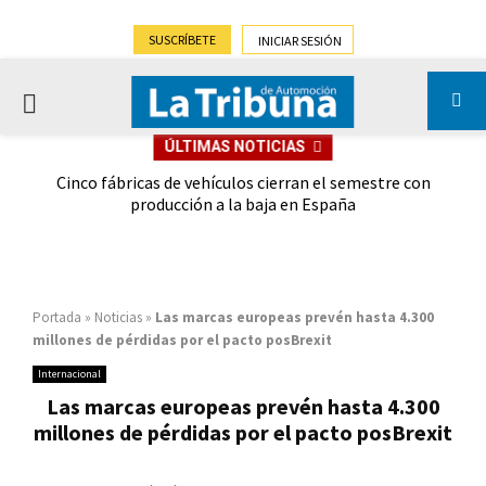
SUSCRÍBETE
INICIAR SESIÓN
PRIMARY
ÚLTIMAS NOTICIAS
MENU
 las
Cinco fábricas de vehículos cierran el semestre con
G
ión
producción a la baja en España
Portada
»
Noticias
»
Las marcas europeas prevén hasta 4.300
millones de pérdidas por el pacto posBrexit
Internacional
Las marcas europeas prevén hasta 4.300
millones de pérdidas por el pacto posBrexit