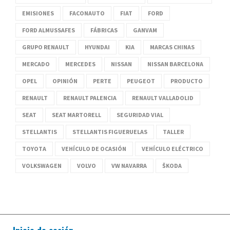
EMISIONES
FACONAUTO
FIAT
FORD
FORD ALMUSSAFES
FÁBRICAS
GANVAM
GRUPO RENAULT
HYUNDAI
KIA
MARCAS CHINAS
MERCADO
MERCEDES
NISSAN
NISSAN BARCELONA
OPEL
OPINIÓN
PERTE
PEUGEOT
PRODUCTO
RENAULT
RENAULT PALENCIA
RENAULT VALLADOLID
SEAT
SEAT MARTORELL
SEGURIDAD VIAL
STELLANTIS
STELLANTIS FIGUERUELAS
TALLER
TOYOTA
VEHÍCULO DE OCASIÓN
VEHÍCULO ELÉCTRICO
VOLKSWAGEN
VOLVO
VW NAVARRA
ŠKODA