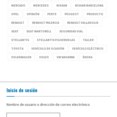
MERCADO
MERCEDES
NISSAN
NISSAN BARCELONA
OPEL
OPINIÓN
PERTE
PEUGEOT
PRODUCTO
RENAULT
RENAULT PALENCIA
RENAULT VALLADOLID
SEAT
SEAT MARTORELL
SEGURIDAD VIAL
STELLANTIS
STELLANTIS FIGUERUELAS
TALLER
TOYOTA
VEHÍCULO DE OCASIÓN
VEHÍCULO ELÉCTRICO
VOLKSWAGEN
VOLVO
VW NAVARRA
ŠKODA
Inicio de sesión
Nombre de usuario o dirección de correo electrónico