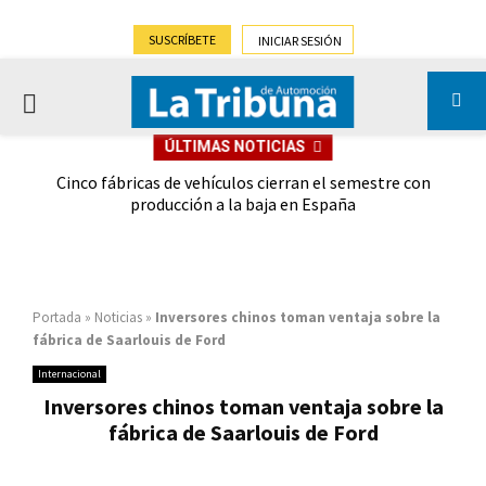
SUSCRÍBETE
INICIAR SESIÓN
PRIMARY
ÚLTIMAS NOTICIAS
MENU
 las
Cinco fábricas de vehículos cierran el semestre con
G
ión
producción a la baja en España
Portada
»
Noticias
»
Inversores chinos toman ventaja sobre la
fábrica de Saarlouis de Ford
Internacional
Inversores chinos toman ventaja sobre la
fábrica de Saarlouis de Ford