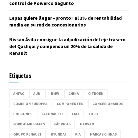
control de Powerco Sagunto
Lepas quiere llegar «pronto» al 3% de rentabilidad
media en su red de concesionarios
Nissan Ávila consigue la adjudicación del eje trasero
del Qashqai y compensa un 20% de la salida de
Renault
Etiquetas
ANFAC
AUDI
BMW
CHINA
CITROËN
COMISIÓN EUROPEA
COMPONENTES
CONCESIONARIOS
EMISIONES
FACONAUTO
FIAT
FORD
FORD ALMUSSAFES
FÁBRICAS
GANVAM
GRUPO RENAULT
HYUNDAI
KIA
MARCAS CHINAS