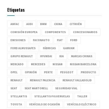
Etiquetas
ANFAC
AUDI
BMW
CHINA
CITROËN
COMISIÓN EUROPEA
COMPONENTES
CONCESIONARIOS
EMISIONES
FACONAUTO
FIAT
FORD
FORD ALMUSSAFES
FÁBRICAS
GANVAM
GRUPO RENAULT
HYUNDAI
KIA
MARCAS CHINAS
MERCADO
MERCEDES
NISSAN
NISSAN BARCELONA
OPEL
OPINIÓN
PERTE
PEUGEOT
PRODUCTO
RENAULT
RENAULT PALENCIA
RENAULT VALLADOLID
SEAT
SEAT MARTORELL
SEGURIDAD VIAL
STELLANTIS
STELLANTIS FIGUERUELAS
TALLER
TOYOTA
VEHÍCULO DE OCASIÓN
VEHÍCULO ELÉCTRICO