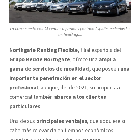
La firma cuenta con 26 centros repartidos por toda España, incluidos los
archipiélagos.
Northgate Renting Flexible
, filial española del
Grupo Redde Northgate
, ofrece una
amplia
gama de servicios de movilidad,
que poseen
una
importante penetración en el sector
profesional
, aunque, desde 2021, su propuesta
comercial también
abarca a los clientes
particulares
.
Una de sus
principales ventajas
, que adquiere si
cabe más relevancia en tiempos económicos
inciertos como los actuales, es
su gran