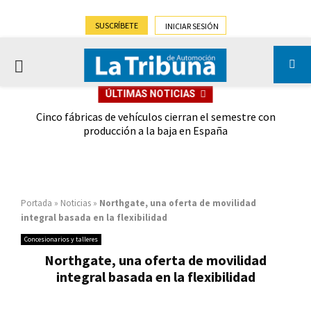
SUSCRÍBETE
INICIAR SESIÓN
PRIMARY
ÚLTIMAS NOTICIAS
MENU
 las
Cinco fábricas de vehículos cierran el semestre con
G
ión
producción a la baja en España
Portada
»
Noticias
»
Northgate, una oferta de movilidad
integral basada en la flexibilidad
Concesionarios y talleres
Northgate, una oferta de movilidad
integral basada en la flexibilidad