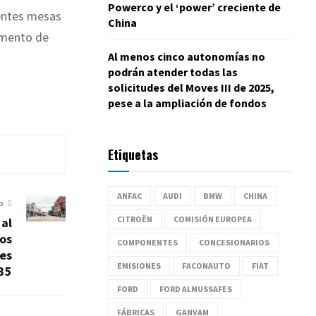
Powerco y el ‘power’ creciente de
rentes mesas
China
omento de
Al menos cinco autonomías no
podrán atender todas las
solicitudes del Moves III de 2025,
pese a la ampliación de fondos
Etiquetas
ANFAC
AUDI
BMW
CHINA
O
CITROËN
COMISIÓN EUROPEA
 al
los
COMPONENTES
CONCESIONARIOS
es
EMISIONES
FACONAUTO
FIAT
35
FORD
FORD ALMUSSAFES
FÁBRICAS
GANVAM