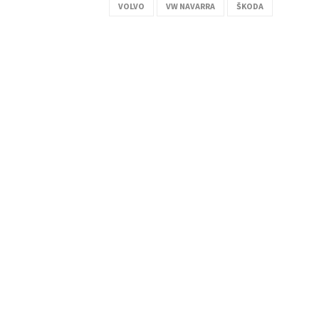
VOLVO
VW NAVARRA
ŠKODA