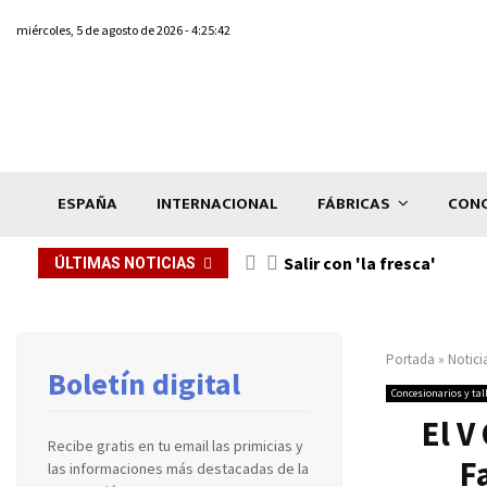
miércoles, 5 de agosto de 2026 - 4:25:42
ESPAÑA
INTERNACIONAL
FÁBRICAS
CONC
Salir con 'la fresca'
ÚLTIMAS NOTICIAS
Portada
»
Notici
Boletín digital
Concesionarios y tal
El V
Recibe gratis en tu email las primicias y
F
las informaciones más destacadas de la