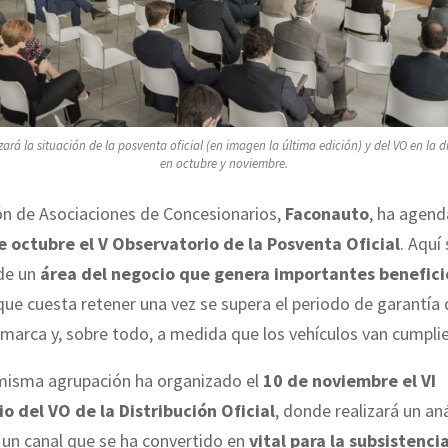
rá la situación de la posventa oficial (en imagen la última edición) y del VO en la di
en octubre y noviembre.
ón de Asociaciones de Concesionarios,
Faconauto
, ha agend
 octubre el V Observatorio de la Posventa Oficial
. Aquí
 de un
área del negocio que genera importantes benefici
que cuesta retener una vez se supera el periodo de garantía
 marca y, sobre todo, a medida que los vehículos van cumpli
misma agrupación ha organizado el
10 de noviembre el VI
o del VO de la Distribución Oficial
, donde realizará un aná
 un canal que se ha convertido en
vital para la subsistenci