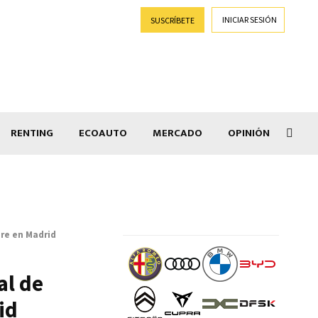
INICIAR SESIÓN
SUSCRÍBETE
RENTING
ECOAUTO
MERCADO
OPINIÓN
Car
bre en Madrid
al de
id