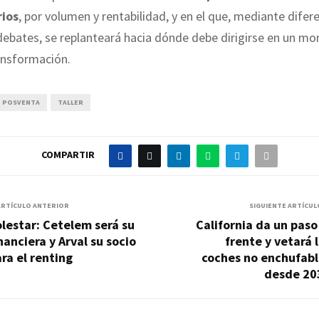
rios
, por volumen y rentabilidad, y en el que, mediante dife
debates, se replanteará hacia dónde debe dirigirse en un m
ansformación.
POSVENTA
TALLER
COMPARTIR
ARTÍCULO ANTERIOR
SIGUIENTE ARTÍCUL
lestar: Cetelem será su
California da un paso
nanciera y Arval su socio
frente y vetará 
ra el renting
coches no enchufabl
desde 20