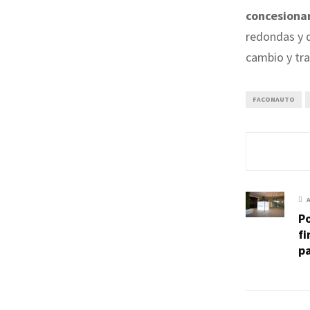
concesiona
redondas y 
cambio y tr
FACONAUTO
Po
fi
pa