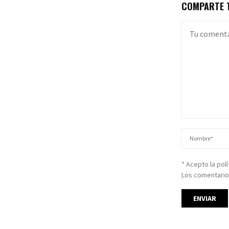
COMPARTE T
* Acepto la pol
Los comentario