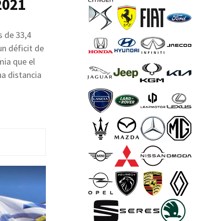
2021
s de 33,4
n déficit de
mia que el
na distancia