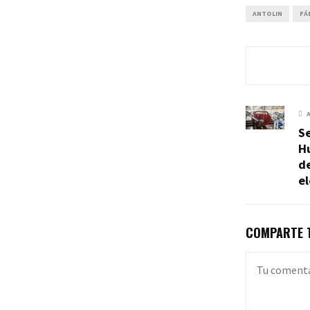
ANTOLIN
FÁ
Se
Hu
de
el
COMPARTE T