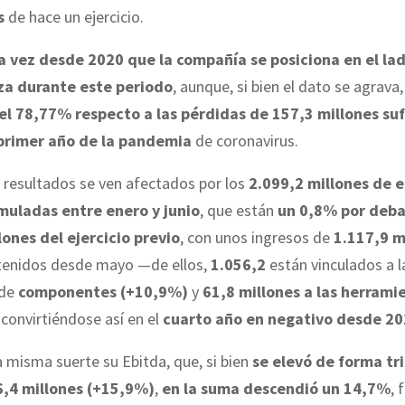
s
de hace un ejercicio.
ra vez desde 2020 que la compañía se posiciona en el la
za durante este periodo
, aunque, si bien el dato se agrava
el 78,77% respecto a las pérdidas de 157,3 millones su
 primer año de la pandemia
de coronavirus.
resultados se ven afectados por los
2.099,2 millones de e
muladas entre enero y junio
, que están
un 0,8% por debaj
lones del ejercicio previo
, con unos ingresos de
1.117,9 m
enidos desde mayo —de ellos,
1.056,2
están vinculados a l
 de
componentes (+10,9%)
y
61,8 millones a las herrami
convirtiéndose así en el
cuarto año en negativo desde 2
a misma suerte su Ebitda, que, si bien
se elevó de forma tr
6,4 millones (+15,9%)
,
en la suma descendió un 14,7%
, 