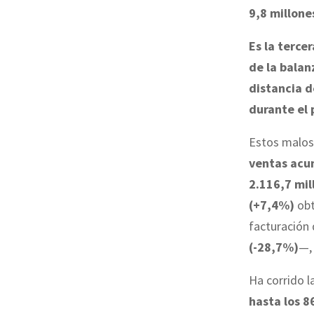
9,8 millone
Es la terce
de la balan
distancia d
durante el
Estos malos 
ventas acu
2.116,7 mil
(+7,4%)
obt
facturación
(-28,7%)
—, 
Ha corrido l
hasta los 8