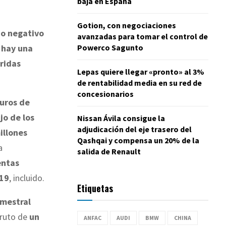
baja en España
Gotion, con negociaciones
do negativo
avanzadas para tomar el control de
Powerco Sagunto
,
hay una
fridas
Lepas quiere llegar «pronto» al 3%
de rentabilidad media en su red de
concesionarios
uros de
o de los
Nissan Ávila consigue la
adjudicación del eje trasero del
illones
Qashqai y compensa un 20% de la
a
salida de Renault
entas
019
, incluido.
Etiquetas
imestral
fruto de
un
ANFAC
AUDI
BMW
CHINA