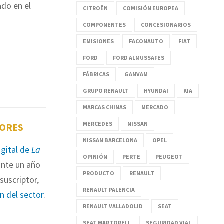
ado en el
CITROËN
COMISIÓN EUROPEA
COMPONENTES
CONCESIONARIOS
EMISIONES
FACONAUTO
FIAT
FORD
FORD ALMUSSAFES
FÁBRICAS
GANVAM
GRUPO RENAULT
HYUNDAI
KIA
MARCAS CHINAS
MERCADO
MERCEDES
NISSAN
TORES
NISSAN BARCELONA
OPEL
igital de
La
OPINIÓN
PERTE
PEUGEOT
nte un año
PRODUCTO
RENAULT
suscriptor,
RENAULT PALENCIA
ón del sector
.
RENAULT VALLADOLID
SEAT
SEAT MARTORELL
SEGURIDAD VIAL