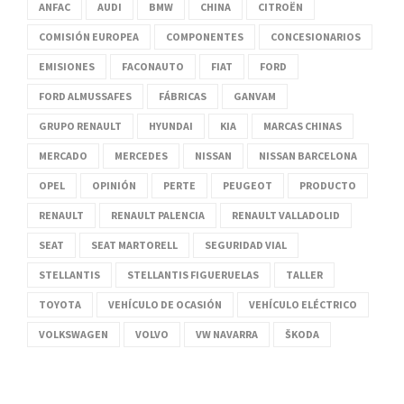
ANFAC
AUDI
BMW
CHINA
CITROËN
COMISIÓN EUROPEA
COMPONENTES
CONCESIONARIOS
EMISIONES
FACONAUTO
FIAT
FORD
FORD ALMUSSAFES
FÁBRICAS
GANVAM
GRUPO RENAULT
HYUNDAI
KIA
MARCAS CHINAS
MERCADO
MERCEDES
NISSAN
NISSAN BARCELONA
OPEL
OPINIÓN
PERTE
PEUGEOT
PRODUCTO
RENAULT
RENAULT PALENCIA
RENAULT VALLADOLID
SEAT
SEAT MARTORELL
SEGURIDAD VIAL
STELLANTIS
STELLANTIS FIGUERUELAS
TALLER
TOYOTA
VEHÍCULO DE OCASIÓN
VEHÍCULO ELÉCTRICO
VOLKSWAGEN
VOLVO
VW NAVARRA
ŠKODA