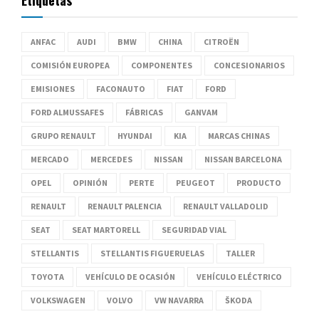
ANFAC
AUDI
BMW
CHINA
CITROËN
COMISIÓN EUROPEA
COMPONENTES
CONCESIONARIOS
EMISIONES
FACONAUTO
FIAT
FORD
FORD ALMUSSAFES
FÁBRICAS
GANVAM
GRUPO RENAULT
HYUNDAI
KIA
MARCAS CHINAS
MERCADO
MERCEDES
NISSAN
NISSAN BARCELONA
OPEL
OPINIÓN
PERTE
PEUGEOT
PRODUCTO
RENAULT
RENAULT PALENCIA
RENAULT VALLADOLID
SEAT
SEAT MARTORELL
SEGURIDAD VIAL
STELLANTIS
STELLANTIS FIGUERUELAS
TALLER
TOYOTA
VEHÍCULO DE OCASIÓN
VEHÍCULO ELÉCTRICO
VOLKSWAGEN
VOLVO
VW NAVARRA
ŠKODA