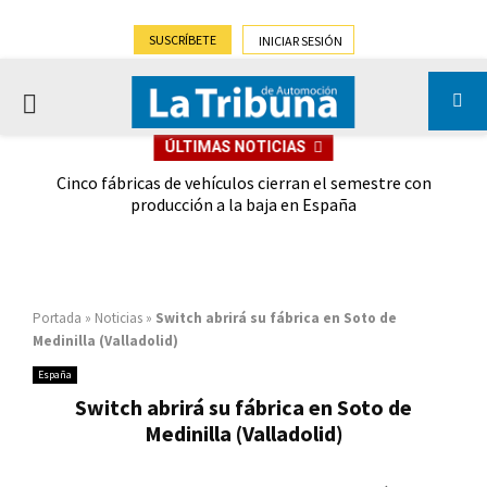
SUSCRÍBETE
INICIAR SESIÓN
PRIMARY
ÚLTIMAS NOTICIAS
MENU
 las
Cinco fábricas de vehículos cierran el semestre con
G
ión
producción a la baja en España
Portada
»
Noticias
»
Switch abrirá su fábrica en Soto de
Medinilla (Valladolid)
España
Switch abrirá su fábrica en Soto de
Medinilla (Valladolid)