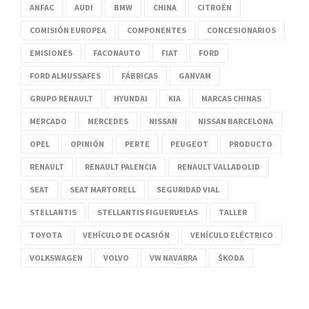
ANFAC
AUDI
BMW
CHINA
CITROËN
COMISIÓN EUROPEA
COMPONENTES
CONCESIONARIOS
EMISIONES
FACONAUTO
FIAT
FORD
FORD ALMUSSAFES
FÁBRICAS
GANVAM
GRUPO RENAULT
HYUNDAI
KIA
MARCAS CHINAS
MERCADO
MERCEDES
NISSAN
NISSAN BARCELONA
OPEL
OPINIÓN
PERTE
PEUGEOT
PRODUCTO
RENAULT
RENAULT PALENCIA
RENAULT VALLADOLID
SEAT
SEAT MARTORELL
SEGURIDAD VIAL
STELLANTIS
STELLANTIS FIGUERUELAS
TALLER
TOYOTA
VEHÍCULO DE OCASIÓN
VEHÍCULO ELÉCTRICO
VOLKSWAGEN
VOLVO
VW NAVARRA
ŠKODA