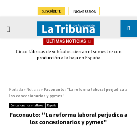
SUSCRÍBETE
INICIAR SESIÓN
PRIMARY
ÚLTIMAS NOTICIAS
MENU
 las
Cinco fábricas de vehículos cierran el semestre con
G
ión
producción a la baja en España
Portada
»
Noticias
»
Faconauto: "La reforma laboral perjudica a
los concesionarios y pymes"
Concesionarios y talleres
España
Faconauto: "La reforma laboral perjudica a
los concesionarios y pymes"