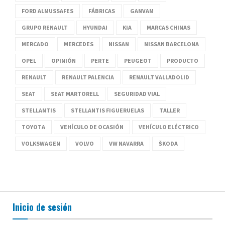
FORD ALMUSSAFES
FÁBRICAS
GANVAM
GRUPO RENAULT
HYUNDAI
KIA
MARCAS CHINAS
MERCADO
MERCEDES
NISSAN
NISSAN BARCELONA
OPEL
OPINIÓN
PERTE
PEUGEOT
PRODUCTO
RENAULT
RENAULT PALENCIA
RENAULT VALLADOLID
SEAT
SEAT MARTORELL
SEGURIDAD VIAL
STELLANTIS
STELLANTIS FIGUERUELAS
TALLER
TOYOTA
VEHÍCULO DE OCASIÓN
VEHÍCULO ELÉCTRICO
VOLKSWAGEN
VOLVO
VW NAVARRA
ŠKODA
Inicio de sesión