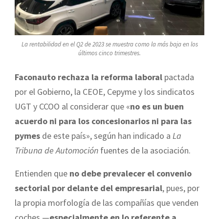
La rentabilidad en el Q2 de 2023 se muestra como la más baja en los
últimos cinco trimestres.
Faconauto rechaza la reforma laboral
pactada
por el Gobierno, la CEOE, Cepyme y los sindicatos
UGT y CCOO al considerar que «
no es un buen
acuerdo ni para los concesionarios ni para las
pymes
de este país», según han indicado a
La
Tribuna de Automoción
fuentes de la asociación.
Entienden que
no debe prevalecer el convenio
sectorial por delante del empresarial
, pues, por
la propia morfología de las compañías que venden
coches —
especialmente en lo referente a