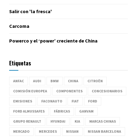
Salir con 'la fresca'
Carcoma
Powerco y el ‘power’ creciente de China
Etiquetas
ANFAC
AUDI
BMW
CHINA
CITROËN
COMISIÓN EUROPEA
COMPONENTES
CONCESIONARIOS
EMISIONES
FACONAUTO
FIAT
FORD
FORD ALMUSSAFES
FÁBRICAS
GANVAM
GRUPO RENAULT
HYUNDAI
KIA
MARCAS CHINAS
MERCADO
MERCEDES
NISSAN
NISSAN BARCELONA