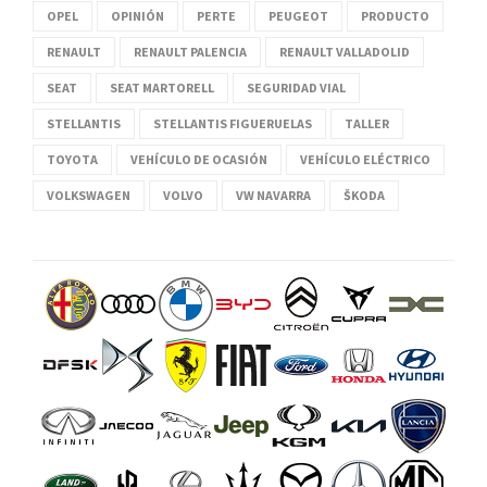
OPEL
OPINIÓN
PERTE
PEUGEOT
PRODUCTO
RENAULT
RENAULT PALENCIA
RENAULT VALLADOLID
SEAT
SEAT MARTORELL
SEGURIDAD VIAL
STELLANTIS
STELLANTIS FIGUERUELAS
TALLER
TOYOTA
VEHÍCULO DE OCASIÓN
VEHÍCULO ELÉCTRICO
VOLKSWAGEN
VOLVO
VW NAVARRA
ŠKODA