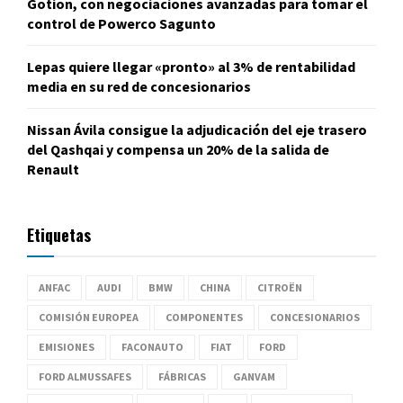
Gotion, con negociaciones avanzadas para tomar el
control de Powerco Sagunto
Lepas quiere llegar «pronto» al 3% de rentabilidad
media en su red de concesionarios
Nissan Ávila consigue la adjudicación del eje trasero
del Qashqai y compensa un 20% de la salida de
Renault
Etiquetas
ANFAC
AUDI
BMW
CHINA
CITROËN
COMISIÓN EUROPEA
COMPONENTES
CONCESIONARIOS
EMISIONES
FACONAUTO
FIAT
FORD
FORD ALMUSSAFES
FÁBRICAS
GANVAM