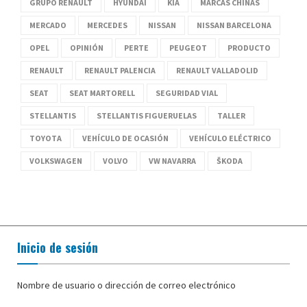
GRUPO RENAULT
HYUNDAI
KIA
MARCAS CHINAS
MERCADO
MERCEDES
NISSAN
NISSAN BARCELONA
OPEL
OPINIÓN
PERTE
PEUGEOT
PRODUCTO
RENAULT
RENAULT PALENCIA
RENAULT VALLADOLID
SEAT
SEAT MARTORELL
SEGURIDAD VIAL
STELLANTIS
STELLANTIS FIGUERUELAS
TALLER
TOYOTA
VEHÍCULO DE OCASIÓN
VEHÍCULO ELÉCTRICO
VOLKSWAGEN
VOLVO
VW NAVARRA
ŠKODA
Inicio de sesión
Nombre de usuario o dirección de correo electrónico