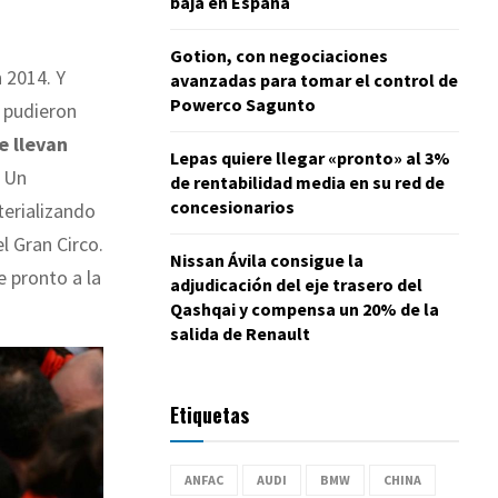
baja en España
Gotion, con negociaciones
 2014. Y
avanzadas para tomar el control de
Powerco Sagunto
o pudieron
e llevan
Lepas quiere llegar «pronto» al 3%
. Un
de rentabilidad media en su red de
concesionarios
terializando
l Gran Circo.
Nissan Ávila consigue la
e pronto a la
adjudicación del eje trasero del
Qashqai y compensa un 20% de la
salida de Renault
Etiquetas
ANFAC
AUDI
BMW
CHINA