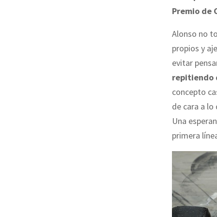
Premio de 
Alonso no t
propios y aj
evitar pensa
repitiendo
concepto cas
de cara a lo
Una esperanz
primera línea