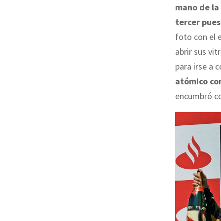
mano de la 
tercer pues
foto con el 
abrir sus vi
para irse a c
atómico con
encumbró com