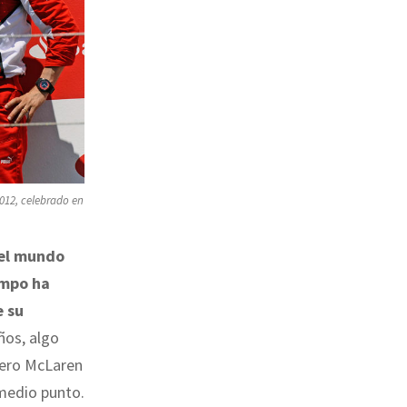
012, celebrado en
el mundo
empo ha
e su
ños, algo
 pero McLaren
 medio punto.