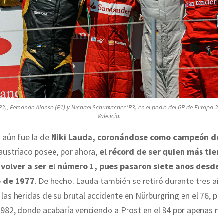
P2), Fernando Alonso (P1) y Michael Schumacher (P3) en el podio del GP de Europa 2
Valencia.
 aún fue la de
Niki Lauda, coronándose como campeón d
l austríaco posee, por ahora,
el récord de ser quien más ti
volver a ser el número 1, pues pasaron siete años desd
 de 1977
. De hecho, Lauda también se retiró durante tres a
 las heridas de su brutal accidente en Nürburgring en el 76,
1982, donde acabaría venciendo a Prost en el 84 por apenas