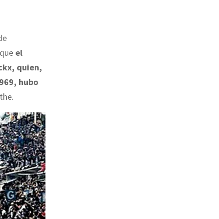
de
o que
el
ckx, quien,
1969, hubo
the.