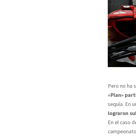
Pero no ha s
«Plan» part
sequía. En u
lograron su
En el caso d
campeonatos