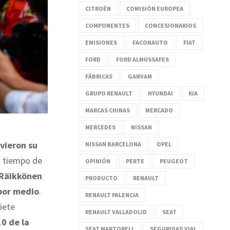
CITROËN
COMISIÓN EUROPEA
COMPONENTES
CONCESIONARIOS
EMISIONES
FACONAUTO
FIAT
FORD
FORD ALMUSSAFES
FÁBRICAS
GANVAM
GRUPO RENAULT
HYUNDAI
KIA
MARCAS CHINAS
MERCADO
MERCEDES
NISSAN
uvieron su
NISSAN BARCELONA
OPEL
o tiempo de
OPINIÓN
PERTE
PEUGEOT
 Räikkönen
PRODUCTO
RENAULT
 por medio
.
RENAULT PALENCIA
iete
RENAULT VALLADOLID
SEAT
0 de la
SEAT MARTORELL
SEGURIDAD VIAL