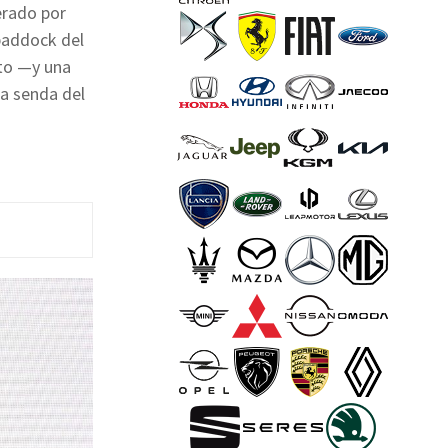
erado por
paddock del
lto —y una
a senda del