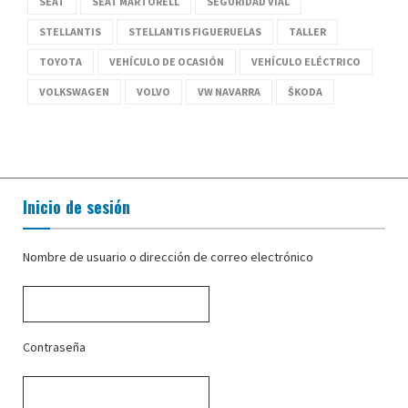
SEAT
SEAT MARTORELL
SEGURIDAD VIAL
STELLANTIS
STELLANTIS FIGUERUELAS
TALLER
TOYOTA
VEHÍCULO DE OCASIÓN
VEHÍCULO ELÉCTRICO
VOLKSWAGEN
VOLVO
VW NAVARRA
ŠKODA
Inicio de sesión
Nombre de usuario o dirección de correo electrónico
Contraseña