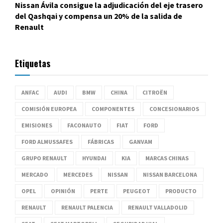
Nissan Ávila consigue la adjudicación del eje trasero
del Qashqai y compensa un 20% de la salida de
Renault
Etiquetas
ANFAC
AUDI
BMW
CHINA
CITROËN
COMISIÓN EUROPEA
COMPONENTES
CONCESIONARIOS
EMISIONES
FACONAUTO
FIAT
FORD
FORD ALMUSSAFES
FÁBRICAS
GANVAM
GRUPO RENAULT
HYUNDAI
KIA
MARCAS CHINAS
MERCADO
MERCEDES
NISSAN
NISSAN BARCELONA
OPEL
OPINIÓN
PERTE
PEUGEOT
PRODUCTO
RENAULT
RENAULT PALENCIA
RENAULT VALLADOLID