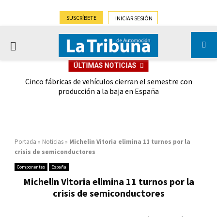
SUSCRÍBETE
INICIAR SESIÓN
PRIMARY
ÚLTIMAS NOTICIAS
MENU
 las
Cinco fábricas de vehículos cierran el semestre con
G
ión
producción a la baja en España
Portada
»
Noticias
»
Michelin Vitoria elimina 11 turnos por la
crisis de semiconductores
Componentes
España
Michelin Vitoria elimina 11 turnos por la
crisis de semiconductores