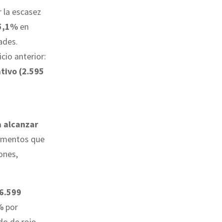
 la escasez
35,1%
en
ades.
cio anterior:
tivo (2.595
a alcanzar
lementos que
ones,
86.599
%
por
do de rojo