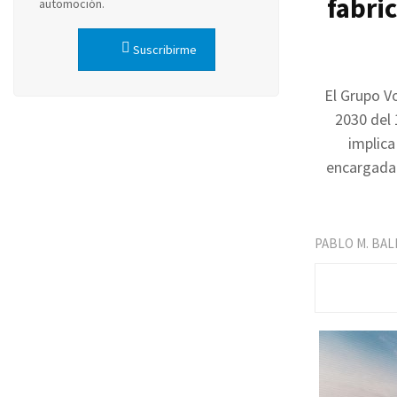
fabri
automoción.
Suscribirme
El Grupo V
2030 del 
implica
encargada 
PABLO M. BA