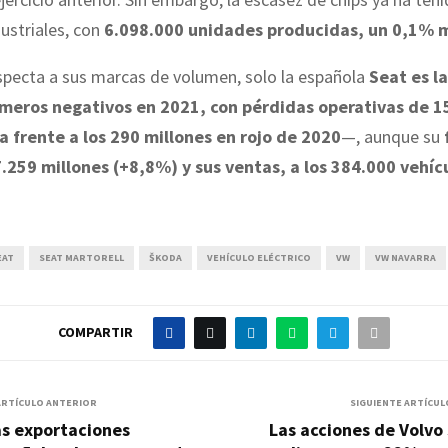
dustriales, con
6.098.000 unidades producidas, un 0,1% 
specta a sus marcas de volumen, solo la española
Seat es l
meros negativos en 2021, con pérdidas operativas de 1
a frente a los 290 millones en rojo de 2020
—, aunque su
 7.259 millones (+8,8%) y sus ventas, a los 384.000 vehíc
EAT
SEAT MARTORELL
ŠKODA
VEHÍCULO ELÉCTRICO
VW
VW NAVARRA
COMPARTIR
ARTÍCULO ANTERIOR
SIGUIENTE ARTÍCUL
as exportaciones
Las acciones de Volvo