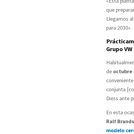
«Esta plant
que preparar
Llegamos al 
para 2030».
Prácticame
Grupo VW 
Habitualmen
de
octubre 
conveniente
conjunta [co
Diess ante p
En esta ocas
Ralf Brands
modelo cer