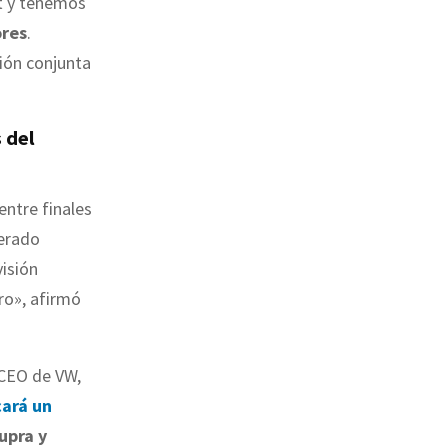
t y tenemos
ores
.
ión conjunta
 del
entre finales
derado
isión
uro», afirmó
 CEO de VW,
cará un
upra y