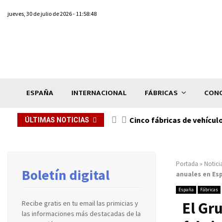
jueves, 30 de julio de 2026 - 11:58:48
ESPAÑA
INTERNACIONAL
FÁBRICAS
CONC
n de...
Cinco fábricas de vehícul
ÚLTIMAS NOTICIAS
Portada
»
Notici
Boletín digital
anuales en Es
España
Fábricas
El Gr
Recibe gratis en tu email las primicias y
las informaciones más destacadas de la