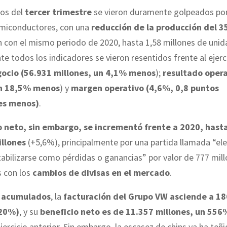
dos del
tercer trimestre
se vieron duramente golpeados por
emiconductores, con una
reducción de la producción del 
 con el mismo periodo de 2020, hasta 1,58 millones de unid
e todos los indicadores se vieron resentidos frente al ejerci
gocio (56.931 millones, un 4,1% menos
);
resultado opera
un 18,5% menos
) y
margen operativo (4,6%, 0,8 puntos
es menos)
.
 neto, sin embargo, se incrementó frente a 2020, hast
illones
(+5,6%), principalmente por una partida llamada “e
abilizarse como pérdidas o ganancias” por valor de 777 mill
 con los
cambios de divisas en el mercado
.
s
acumulados
, la
facturación del Grupo VW asciende a 1
+20%)
, y su
beneficio neto es de 11.357 millones, un 556
jercicio anterior. Sin embargo, la escasez de chips ya ha teñi