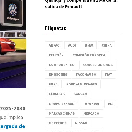
salida de Renault
Etiquetas
ANFAC
AUDI
BMW
CHINA
CITROËN
COMISIÓN EUROPEA
COMPONENTES
CONCESIONARIOS
EMISIONES
FACONAUTO
FIAT
FORD
FORD ALMUSSAFES
FÁBRICAS
GANVAM
GRUPO RENAULT
HYUNDAI
KIA
o 2025-2030
MARCAS CHINAS
MERCADO
 que implica
MERCEDES
NISSAN
cargada de