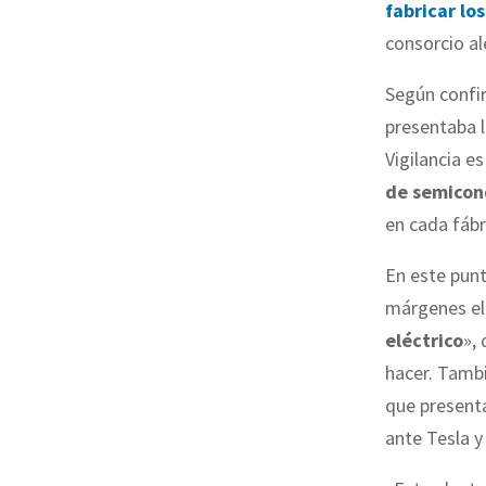
fabricar lo
consorcio a
Según confir
presentaba l
Vigilancia e
de semicon
en cada fábr
En este pun
márgenes e
eléctrico
», 
hacer. Tamb
que present
ante Tesla y