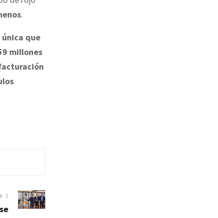
menos
.
a única que
59 millones
facturación
ulos
O
 se