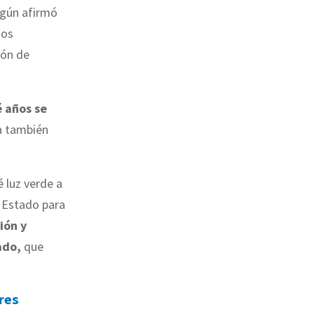
egún afirmó
tos
ión de
 años se
ra también
é luz verde a
e Estado para
ión y
ado,
que
res