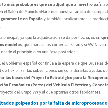
e
lo más probable es que se adjudique a nuestro país
. S
 en el Salón de Múnich: «Haremos nuestra familia de compac
eguramente en España
y también localizaremos la producc
.
a principal, ya que la adjudicación se da por hecha, es en
qué
sos modelos
, qué marcas los comercializarán y si VW Navar
 desde el principio o en una fase posterior.
, el Gobierno español continúa a la espera de que Bruselas d
ad de flexibilizar las subvenciones sin considerarlas ayudas d
ar las bases del Proyecto Estratégico para la Recuperac
ión Económica (Perte) del Vehículo Eléctrico y Conect
royecto del Grupo VW y al que optarán otros fabricantes.
ltados golpeados por la falta de microprocesado