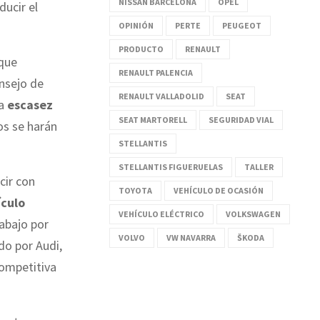
NISSAN BARCELONA
OPEL
ucir el
OPINIÓN
PERTE
PEUGEOT
PRODUCTO
RENAULT
 que
RENAULT PALENCIA
onsejo de
RENAULT VALLADOLID
SEAT
la
escasez
SEAT MARTORELL
SEGURIDAD VIAL
os se harán
STELLANTIS
STELLANTIS FIGUERUELAS
TALLER
cir con
TOYOTA
VEHÍCULO DE OCASIÓN
ículo
VEHÍCULO ELÉCTRICO
VOLKSWAGEN
abajo por
VOLVO
VW NAVARRA
ŠKODA
do por Audi,
ompetitiva