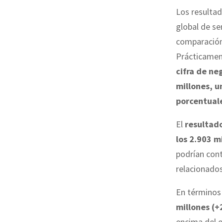
Los resulta
global de s
comparación
Prácticament
cifra de ne
millones, 
porcentual
El
resultado
los 2.903 m
podrían cont
relacionados
En término
millones (
encima del e