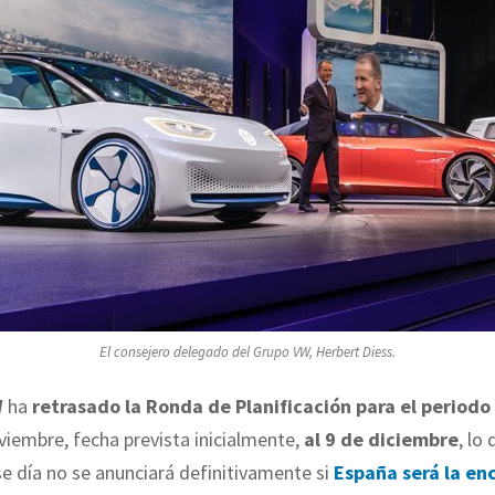
El consejero delegado del Grupo VW, Herbert Diess.
W
ha
retrasado la Ronda de Planificación para el period
viembre, fecha prevista inicialmente,
al 9 de diciembre
, lo
e día no se anunciará definitivamente si
España será la en