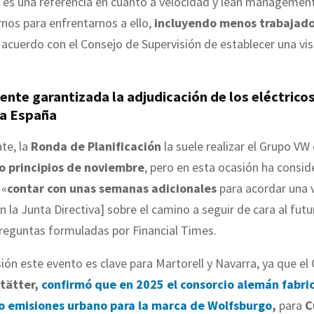
a es una referencia en cuanto a velocidad y lean managemen
nos para enfrentarnos a ello,
incluyendo menos trabajad
acuerdo con el Consejo de Supervisión de establecer una vis
nte garantizada la adjudicación de los eléctricos
a España
te, la
Ronda de Planificación
la suele realizar el Grupo VW 
o principios de noviembre
, pero en esta ocasión ha consi
 «
contar con unas semanas adicionales
para acordar una v
n la Junta Directiva] sobre el camino a seguir de cara al fut
reguntas formuladas por Financial Times.
ión este evento es clave para Martorell y Navarra, ya que el
tätter,
confirmó que en 2025 el consorcio alemán fabri
o emisiones urbano para la marca de Wolfsburgo
,
para
C