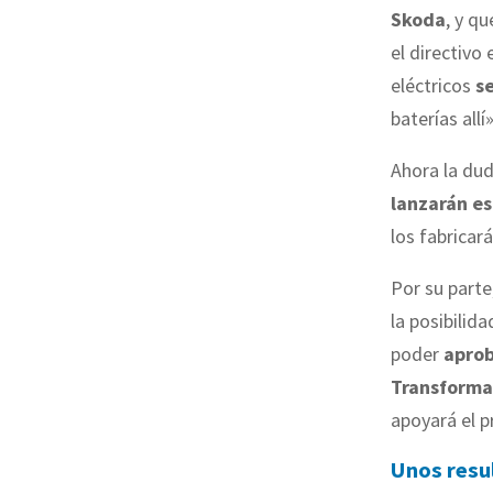
Skoda
, y qu
el directivo
eléctricos
s
baterías allí»
Ahora la dud
lanzarán e
los fabricará
Por su parte
la posibilid
poder
aprob
Transformac
apoyará el p
Unos resu