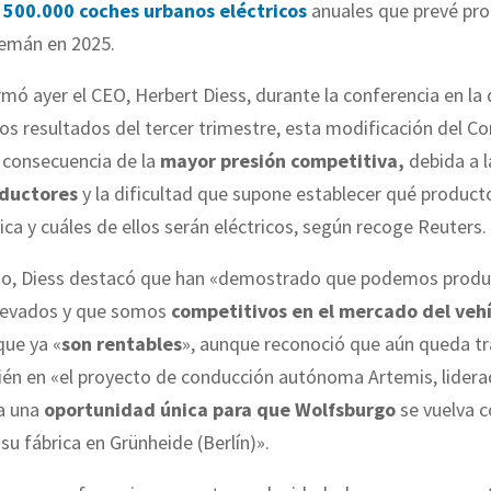
s 500.000 coches urbanos eléctricos
anuales que prevé prod
lemán en 2025.
mó ayer el CEO, Herbert Diess, durante la conferencia en la
os resultados del tercer trimestre, esta modificación del C
s consecuencia de la
mayor presión competitiva,
debida a 
ductores
y la dificultad que supone establecer qué product
ica y cuáles de ellos serán eléctricos, según recoge Reuters.
to, Diess destacó que han «demostrado que podemos produ
levados y que somos
competitivos en el mercado del veh
que ya «
son rentables
», aunque reconoció que aún queda tr
ién en «el proyecto de conducción autónoma Artemis, lidera
a una
oportunidad única para que Wolfsburgo
se vuelva c
 su fábrica en Grünheide (Berlín)».