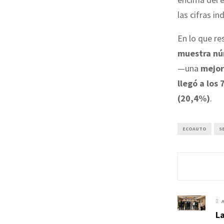
las cifras in
En lo que re
muestra nú
—una
mejor
llegó a los
(20,4%)
.
ECOAUTO
S
L