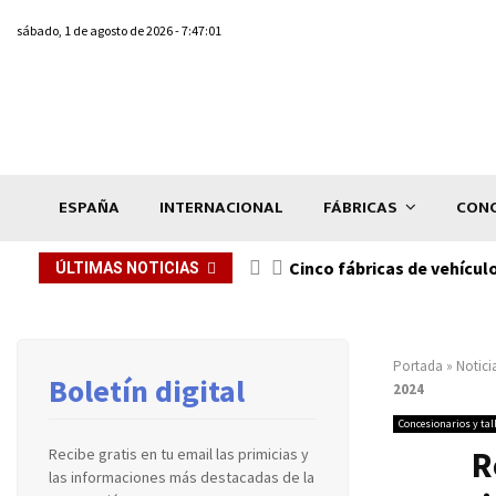
sábado, 1 de agosto de 2026 - 7:47:01
ESPAÑA
INTERNACIONAL
FÁBRICAS
CONC
n de...
Cinco fábricas de vehícul
ÚLTIMAS NOTICIAS
Portada
»
Notici
Boletín digital
2024
Concesionarios y tal
R
Recibe gratis en tu email las primicias y
las informaciones más destacadas de la