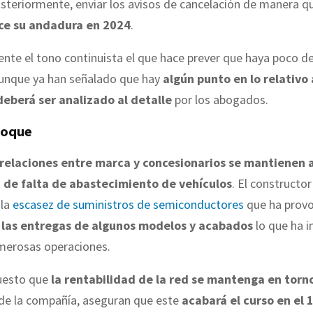
steriormente, enviar los avisos de cancelación de manera 
ce su andadura en 2024
.
nte el tono continuista el que hace prever que haya poco d
 aunque ya han señalado que hay
algún punto en lo relativo 
eberá ser analizado al detalle
por los abogados.
hoque
relaciones entre marca y concesionarios se mantienen 
n de falta de abastecimiento de vehículos
. El constructo
 la
escasez de suministros de semiconductores
que ha prov
 las entregas de algunos modelos y acabados
lo que ha i
umerosas operaciones.
uesto que
la rentabilidad de la red se mantenga en torn
de la compañía, aseguran que este
acabará el curso en el