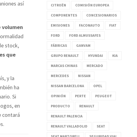
uniones así
CITROËN
COMISIÓN EUROPEA
COMPONENTES
CONCESIONARIOS
EMISIONES
FACONAUTO
FIAT
e volumen
normalidad
FORD
FORD ALMUSSAFES
de stock,
FÁBRICAS
GANVAM
es que
GRUPO RENAULT
HYUNDAI
KIA
MARCAS CHINAS
MERCADO
MERCEDES
NISSAN
s, y la
NISSAN BARCELONA
OPEL
ambién ha
rio. Si
OPINIÓN
PERTE
PEUGEOT
logos, en
PRODUCTO
RENAULT
e contará
RENAULT PALENCIA
s.
RENAULT VALLADOLID
SEAT
SEAT MARTORELL
SEGURIDAD VIAL