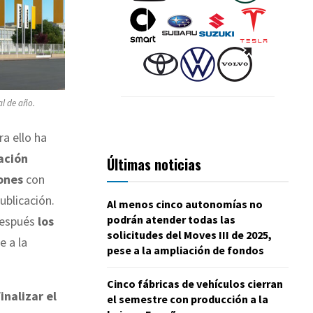
al de año.
ra ello ha
ación
Últimas noticias
iones
con
ublicación.
Al menos cinco autonomías no
podrán atender todas las
después
los
solicitudes del Moves III de 2025,
 a la
pese a la ampliación de fondos
Cinco fábricas de vehículos cierran
inalizar el
el semestre con producción a la