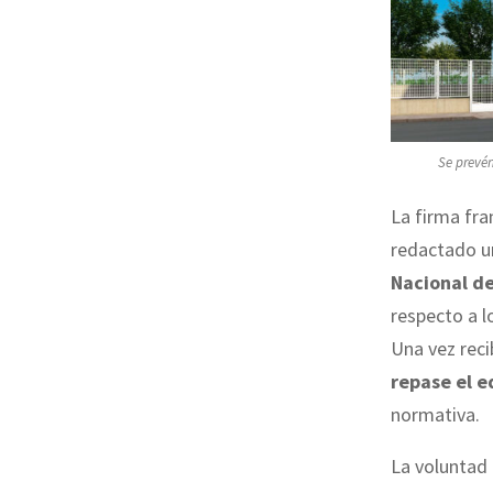
Se prevén
La firma fra
redactado u
Nacional d
respecto a l
Una vez reci
repase el e
normativa.
La voluntad 