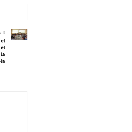
O
 el
del
 la
ola