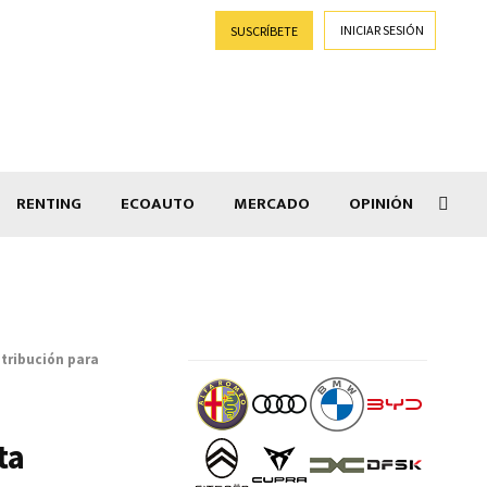
INICIAR SESIÓN
SUSCRÍBETE
RENTING
ECOAUTO
MERCADO
OPINIÓN
Goti
stribución para
ta