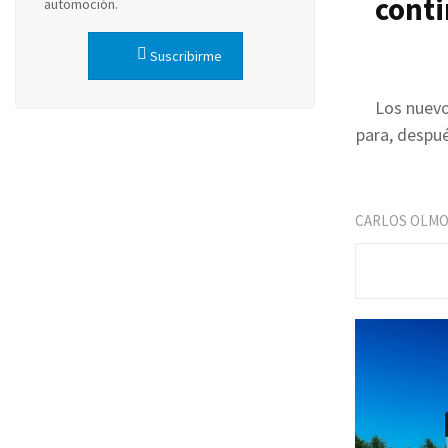
conti
automoción.
Suscribirme
Los nuevo
para, despué
CARLOS OLM