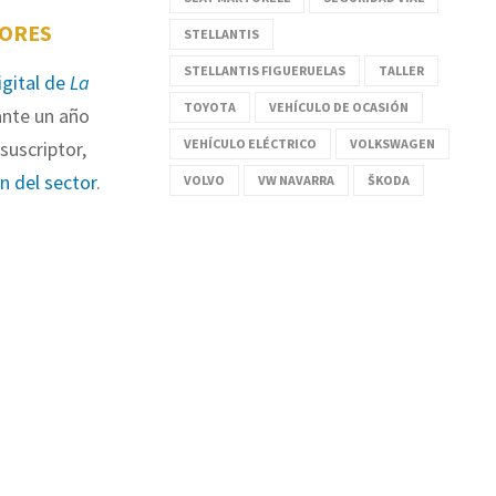
TORES
STELLANTIS
STELLANTIS FIGUERUELAS
TALLER
igital de
La
TOYOTA
VEHÍCULO DE OCASIÓN
nte un año
VEHÍCULO ELÉCTRICO
VOLKSWAGEN
suscriptor,
ón del sector
.
VOLVO
VW NAVARRA
ŠKODA