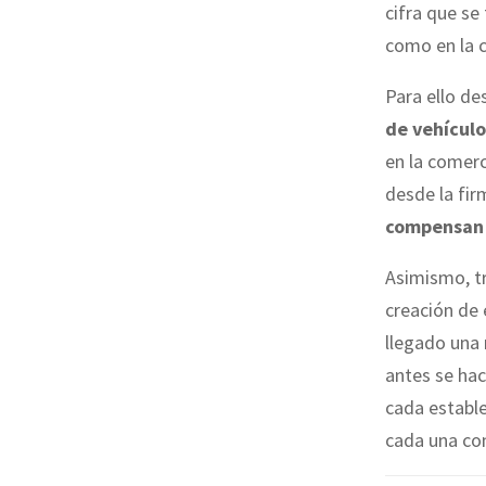
cifra que se
como en la c
Para ello de
de vehículo
en la comerc
desde la fi
compensan l
Asimismo, tr
creación de 
llegado una 
antes se ha
cada establ
cada una co