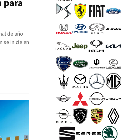
n para
nal de año
 se inicie en