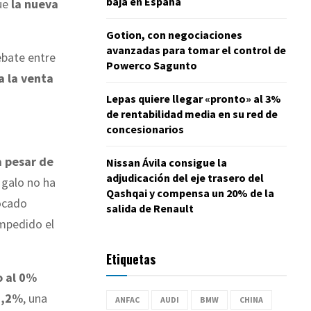
baja en España
que
la nueva
Gotion, con negociaciones
avanzadas para tomar el control de
ebate entre
Powerco Sagunto
a la venta
Lepas quiere llegar «pronto» al 3%
de rentabilidad media en su red de
concesionarios
a pesar de
Nissan Ávila consigue la
adjudicación del eje trasero del
r galo no ha
Qashqai y compensa un 20% de la
ocado
salida de Renault
mpedido el
Etiquetas
o al 0%
 1,2%
, una
ANFAC
AUDI
BMW
CHINA