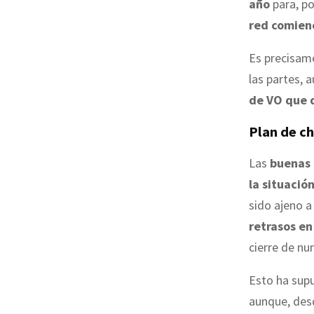
año
para, po
red comien
Es precisame
las partes,
de VO que d
Plan de c
Las
buenas 
la situació
sido ajeno a
retrasos en
cierre de n
Esto ha sup
aunque, des