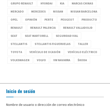
GRUPO RENAULT
HYUNDAI
KIA
MARCAS CHINAS
MERCADO
MERCEDES
NISSAN
NISSAN BARCELONA
OPEL
OPINIÓN
PERTE
PEUGEOT
PRODUCTO
RENAULT
RENAULT PALENCIA
RENAULT VALLADOLID
SEAT
SEAT MARTORELL
SEGURIDAD VIAL
STELLANTIS
STELLANTIS FIGUERUELAS
TALLER
TOYOTA
VEHÍCULO DE OCASIÓN
VEHÍCULO ELÉCTRICO
VOLKSWAGEN
VOLVO
VW NAVARRA
ŠKODA
Inicio de sesión
Nombre de usuario o dirección de correo electrónico