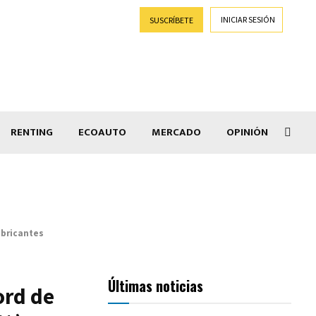
INICIAR SESIÓN
SUSCRÍBETE
RENTING
ECOAUTO
MERCADO
OPINIÓN
Car
abricantes
Últimas noticias
ord de