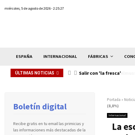
miércoles, 5 de agosto de 2026 - 2:25:27
ESPAÑA
INTERNACIONAL
FÁBRICAS
CONC
Salir con 'la fresca'
ÚLTIMAS NOTICIAS
Portada
»
Notici
Boletín digital
(8,8%)
Internacional
La es
Recibe gratis en tu email las primicias y
las informaciones más destacadas de la