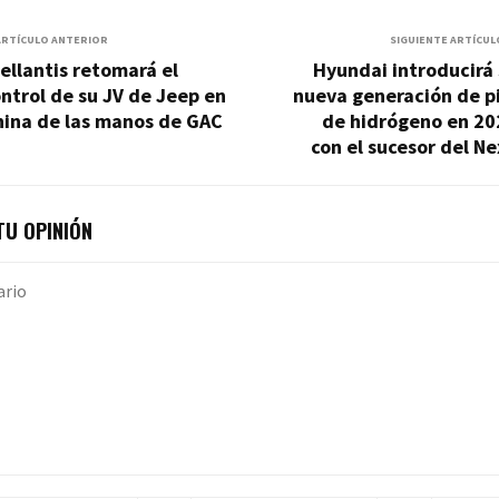
ARTÍCULO ANTERIOR
SIGUIENTE ARTÍCUL
ellantis retomará el
Hyundai introducirá
ntrol de su JV de Jeep en
nueva generación de p
hina de las manos de GAC
de hidrógeno en 20
con el sucesor del N
U OPINIÓN