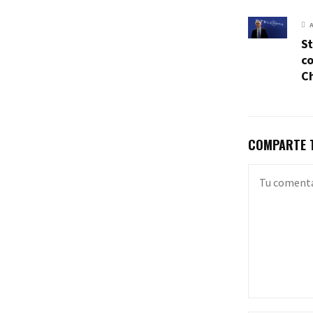
St
co
C
COMPARTE T