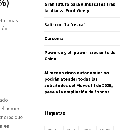
8%)
Gran futuro para Almussafes tras
la alianza Ford-Geely
elos más
Salir con 'la fresca'
ión.
Carcoma
Powerco y el ‘power’ creciente de
China
Al menos cinco autonomías no
podrán atender todas las
solicitudes del Moves III de 2025,
pese a la ampliación de fondos
rado
del primer
Etiquetas
menores que
an en
ANFAC
AUDI
BMW
CHINA