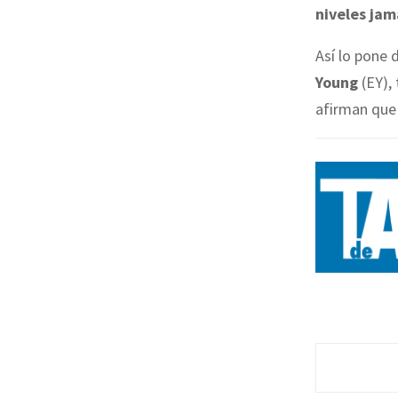
niveles jam
Así lo pone 
Young
(EY),
afirman que 