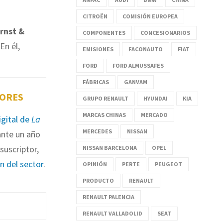
CITROËN
COMISIÓN EUROPEA
rnst &
COMPONENTES
CONCESIONARIOS
 En él,
EMISIONES
FACONAUTO
FIAT
FORD
FORD ALMUSSAFES
FÁBRICAS
GANVAM
TORES
GRUPO RENAULT
HYUNDAI
KIA
MARCAS CHINAS
MERCADO
igital de
La
MERCEDES
NISSAN
nte un año
suscriptor,
NISSAN BARCELONA
OPEL
ón del sector
.
OPINIÓN
PERTE
PEUGEOT
PRODUCTO
RENAULT
RENAULT PALENCIA
RENAULT VALLADOLID
SEAT