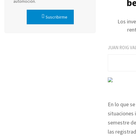
be
automoción.
Suscribirme
Los inv
ren
JUAN ROIG VA
En lo que se
situaciones 
semestre del
las registra