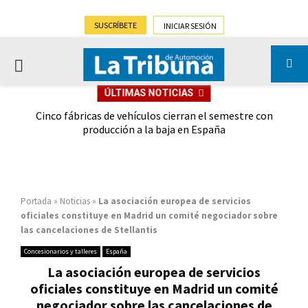
SUSCRÍBETE
INICIAR SESIÓN
PRIMARY
ÚLTIMAS NOTICIAS
MENU
 las
Cinco fábricas de vehículos cierran el semestre con
G
ión
producción a la baja en España
Portada
»
Noticias
»
La asociación europea de servicios
oficiales constituye en Madrid un comité negociador sobre
las cancelaciones de Stellantis
Concesionarios y talleres
España
La asociación europea de servicios
oficiales constituye en Madrid un comité
negociador sobre las cancelaciones de