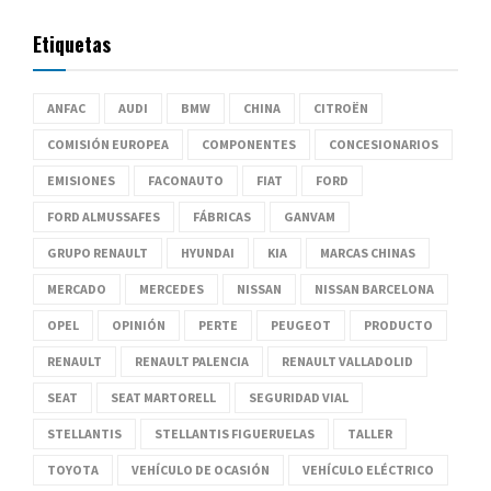
Etiquetas
ANFAC
AUDI
BMW
CHINA
CITROËN
COMISIÓN EUROPEA
COMPONENTES
CONCESIONARIOS
EMISIONES
FACONAUTO
FIAT
FORD
FORD ALMUSSAFES
FÁBRICAS
GANVAM
GRUPO RENAULT
HYUNDAI
KIA
MARCAS CHINAS
MERCADO
MERCEDES
NISSAN
NISSAN BARCELONA
OPEL
OPINIÓN
PERTE
PEUGEOT
PRODUCTO
RENAULT
RENAULT PALENCIA
RENAULT VALLADOLID
SEAT
SEAT MARTORELL
SEGURIDAD VIAL
STELLANTIS
STELLANTIS FIGUERUELAS
TALLER
TOYOTA
VEHÍCULO DE OCASIÓN
VEHÍCULO ELÉCTRICO