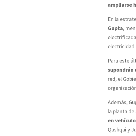
ampliarse 
En la estrat
Gupta
, men
electrificad
electricidad
Para este úl
supondrán 
red, el Gobie
organización
Además, Gup
la planta de
en vehículo
Qashqai y J