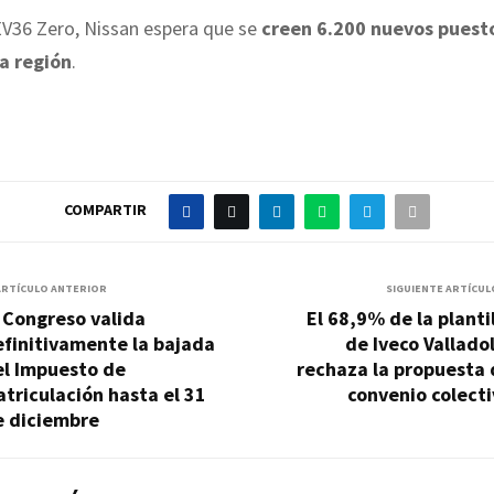
EV36 Zero, Nissan espera que se
creen 6.200 nuevos puest
la región
.
COMPARTIR
ARTÍCULO ANTERIOR
SIGUIENTE ARTÍCUL
 Congreso valida
El 68,9% de la planti
finitivamente la bajada
de Iveco Vallado
el Impuesto de
rechaza la propuesta 
triculación hasta el 31
convenio colect
e diciembre