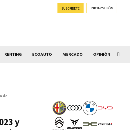
INICIAR SESIÓN
SUSCRÍBETE
RENTING
ECOAUTO
MERCADO
OPINIÓN
Goti
ía de
023 y