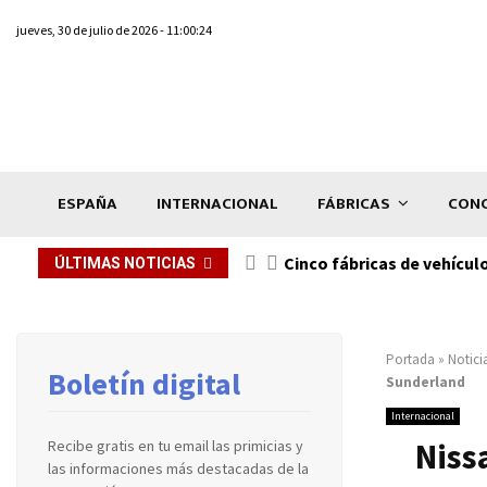
jueves, 30 de julio de 2026 - 11:00:24
ESPAÑA
INTERNACIONAL
FÁBRICAS
CONC
n de...
Cinco fábricas de vehícul
ÚLTIMAS NOTICIAS
Portada
»
Notici
Boletín digital
Sunderland
Internacional
Niss
Recibe gratis en tu email las primicias y
las informaciones más destacadas de la