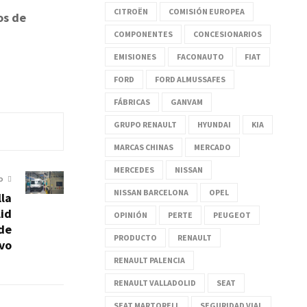
CITROËN
COMISIÓN EUROPEA
os de
COMPONENTES
CONCESIONARIOS
EMISIONES
FACONAUTO
FIAT
FORD
FORD ALMUSSAFES
FÁBRICAS
GANVAM
GRUPO RENAULT
HYUNDAI
KIA
MARCAS CHINAS
MERCADO
MERCEDES
NISSAN
O
NISSAN BARCELONA
OPEL
lla
lid
OPINIÓN
PERTE
PEUGEOT
de
PRODUCTO
RENAULT
ivo
RENAULT PALENCIA
RENAULT VALLADOLID
SEAT
SEAT MARTORELL
SEGURIDAD VIAL