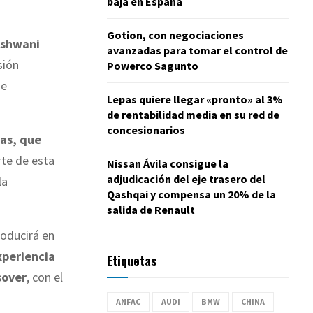
baja en España
Gotion, con negociaciones
shwani
avanzadas para tomar el control de
sión
Powerco Sagunto
de
Lepas quiere llegar «pronto» al 3%
de rentabilidad media en su red de
concesionarios
as, que
te de esta
Nissan Ávila consigue la
adjudicación del eje trasero del
la
Qashqai y compensa un 20% de la
salida de Renault
oducirá en
xperiencia
Etiquetas
sover
, con el
ANFAC
AUDI
BMW
CHINA