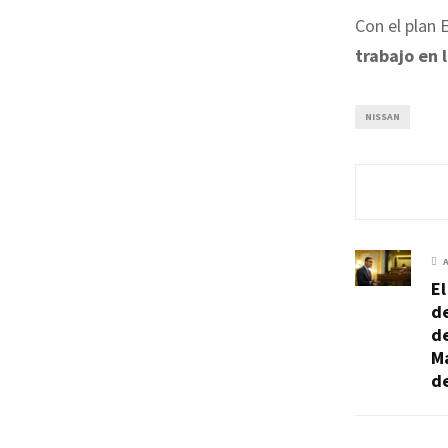
Con el plan 
trabajo en 
NISSAN
El
de
d
Ma
d