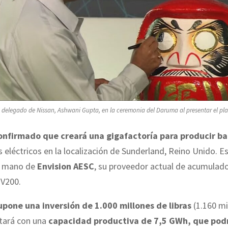
o delegado de Nissan, Ashwani Gupta, en la ceremonia del Daruma al presentar el pla
onfirmado que creará una gigafactoría para producir ba
s eléctricos en la localización de Sunderland, Reino Unido. E
la mano de
Envision AESC
, su proveedor actual de acumulado
NV200.
upone una inversión de 1.000 millones de libras
(1.160 mi
ntará con una
capacidad productiva de 7,5 GWh, que pod