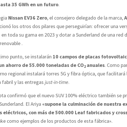
hasta 35 GWh en un futuro
.
egia
Nissan EV36 Zero
, el consejero delegado de la marca,
A
cionó los otros dos pilares que perseguirían: ofrecer una ver
a en toda su gama en 2023 y dotar a Sunderland de una red 
 renovable .
timo punto, se instalarán
10 campos de placas fotovoltaic
un ahorro de 55.000 toneladas de CO
anuales
. Como par
2
rno regional instalará torres 5G y fibra óptica, que facilitará 
 fabril y las entregas
just-in-time
.
ta confirmó que el nuevo SUV 100% eléctrico también se pr
 Sunderland. El Ariya
«supone la culminación de nuestra e
s eléctricos, con más de 500.000 Leaf fabricados y cros
uke como ejemplos de los productos de esta fábrica».