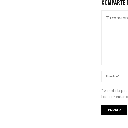
COMPARTE T
* Acepto la pol
Los comentario