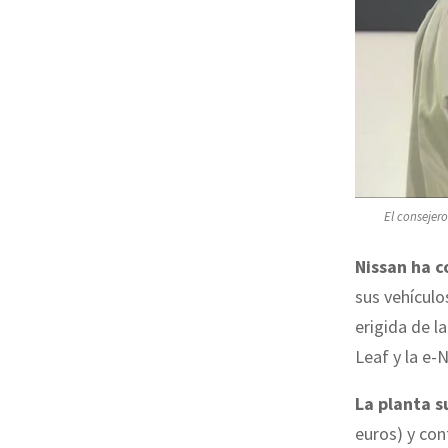
El consejer
Nissan ha c
sus vehículo
erigida de 
Leaf y la e-
La planta s
euros) y co