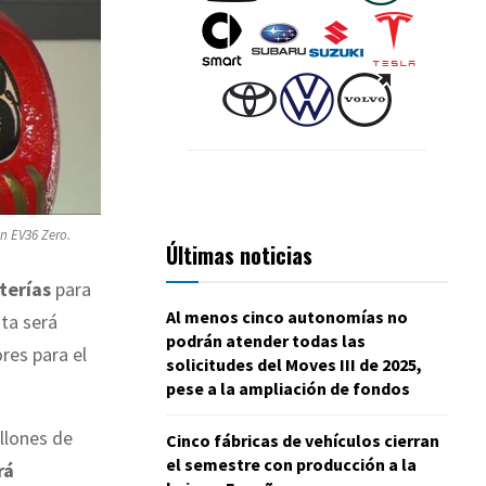
n EV36 Zero.
Últimas noticias
terías
para
Al menos cinco autonomías no
sta será
podrán atender todas las
res para el
solicitudes del Moves III de 2025,
pese a la ampliación de fondos
llones de
Cinco fábricas de vehículos cierran
el semestre con producción a la
rá