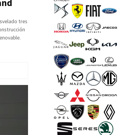
and
svelado tres
construcción
renovable.