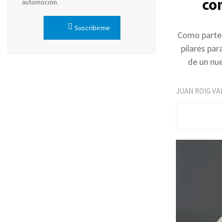
co
automoción.
Suscribirme
Como parte 
pilares par
de un nue
JUAN ROIG VA