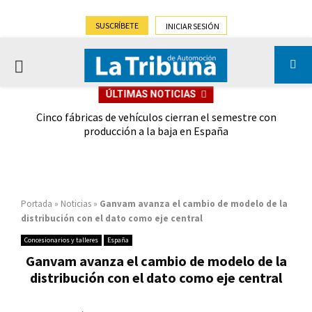
SUSCRÍBETE
INICIAR SESIÓN
PRIMARY
ÚLTIMAS NOTICIAS
MENU
 las
Cinco fábricas de vehículos cierran el semestre con
G
ión
producción a la baja en España
Portada
»
Noticias
»
Ganvam avanza el cambio de modelo de la
distribución con el dato como eje central
Concesionarios y talleres
España
Ganvam avanza el cambio de modelo de la
distribución con el dato como eje central