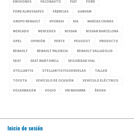
EMISIONES
FACONAUTO
FIAT
FORD
FORD ALMUSSAFES
FÁBRICAS
GANVAM
GRUPO RENAULT
HYUNDAI
KIA
MARCAS CHINAS
MERCADO
MERCEDES
NISSAN
NISSAN BARCELONA
OPEL
OPINIÓN
PERTE
PEUGEOT
PRODUCTO
RENAULT
RENAULT PALENCIA
RENAULT VALLADOLID
SEAT
SEAT MARTORELL
SEGURIDAD VIAL
STELLANTIS
STELLANTIS FIGUERUELAS
TALLER
TOYOTA
VEHÍCULO DE OCASIÓN
VEHÍCULO ELÉCTRICO
VOLKSWAGEN
VOLVO
VW NAVARRA
ŠKODA
Inicio de sesión