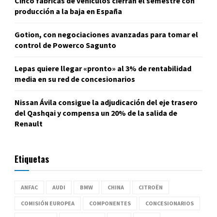
Cinco fábricas de vehículos cierran el semestre con
producción a la baja en España
Gotion, con negociaciones avanzadas para tomar el
control de Powerco Sagunto
Lepas quiere llegar «pronto» al 3% de rentabilidad
media en su red de concesionarios
Nissan Ávila consigue la adjudicación del eje trasero
del Qashqai y compensa un 20% de la salida de
Renault
Etiquetas
ANFAC
AUDI
BMW
CHINA
CITROËN
COMISIÓN EUROPEA
COMPONENTES
CONCESIONARIOS