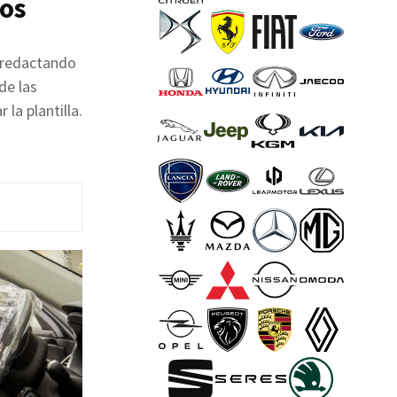
tos
á redactando
de las
la plantilla.