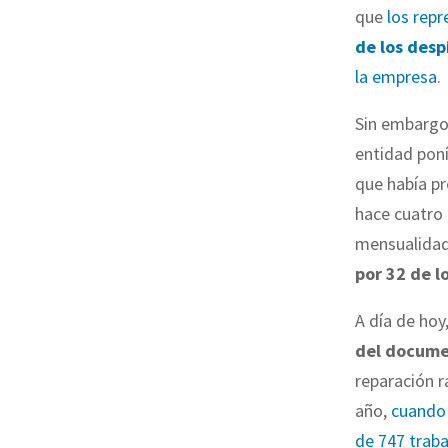
que
los rep
de los desp
la empresa
.
Sin embargo,
entidad poní
que había p
hace cuatro
mensualidad
por 32 de l
A día de hoy
del docum
reparación r
año,
cuando 
de 747 traba