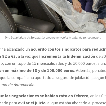
Una trabajadora de Euromaster prepara un vehículo antes de su reparación.
r
ha alcanzado un
acuerdo con los sindicatos para reducir
 82 a 63
, a la vez que
incrementa la indemnización
de 30
o, con un tope de 15 mensualidades y de 50.000 euros, a u
con un máximo de 18 y de 100.000 euros
. Además, percibi
 que la compañía ha aportado al seguro de jubilación, según
ibuna de Automoción
.
que
las negociaciones se habían roto en febrero
, en las ú
mado para
evitar el juicio
, al que estaba abocado el proces