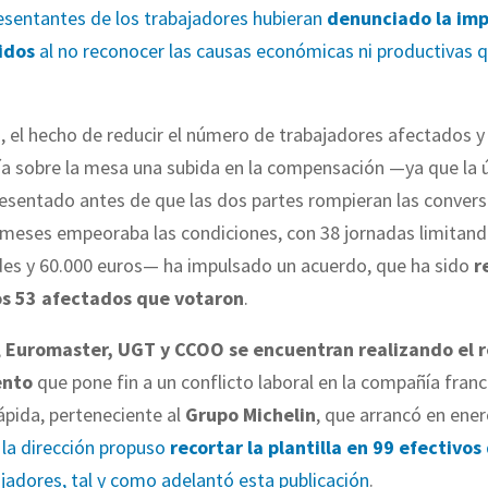
resentantes de los trabajadores hubieran
denunciado la im
idos
al no reconocer las causas económicas ni productivas 
 el hecho de reducir el número de trabajadores afectados y
a sobre la mesa una subida en la compensación —ya que la ú
resentado antes de que las dos partes rompieran las conver
 meses empeoraba las condiciones, con 38 jornadas limitand
es y 60.000 euros— ha impulsado un acuerdo, que ha sido
r
os 53 afectados que votaron
.
,
Euromaster, UGT y CCOO se encuentran realizando el 
ento
que pone fin a un conflicto laboral en la compañía fran
ápida, perteneciente al
Grupo Michelin
, que arrancó en ene
la dirección propuso
recortar la plantilla en 99 efectivos
jadores, tal y como adelantó esta publicación
.