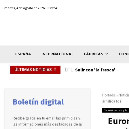
martes, 4 de agosto de 2026 - 3:29:54
ESPAÑA
INTERNACIONAL
FÁBRICAS
CONC
Salir con 'la fresca'
ÚLTIMAS NOTICIAS
Portada
»
Notici
Boletín digital
sindicatos
Concesionarios y tal
Eurom
Recibe gratis en tu email las primicias y
las informaciones más destacadas de la