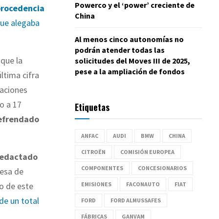
Powerco y el ‘power’ creciente de
procedencia
China
que alegaba
Al menos cinco autonomías no
podrán atender todas las
 que la
solicitudes del Moves III de 2025,
pese a la ampliación de fondos
ltima cifra
saciones
o a 17
Etiquetas
efrendado
ANFAC
AUDI
BMW
CHINA
CITROËN
COMISIÓN EUROPEA
redactado
COMPONENTES
CONCESIONARIOS
cesa de
EMISIONES
FACONAUTO
FIAT
ro de este
de un total
FORD
FORD ALMUSSAFES
FÁBRICAS
GANVAM