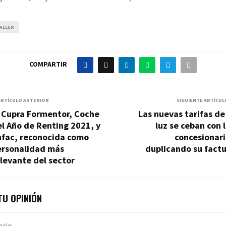
ALLER
COMPARTIR
ARTÍCULO ANTERIOR
SIGUIENTE ARTÍCUL
l Cupra Formentor, Coche
Las nuevas tarifas de
l Año de Renting 2021, y
luz se ceban con 
nfac, reconocida como
concesionari
ersonalidad más
duplicando su fact
levante del sector
U OPINIÓN