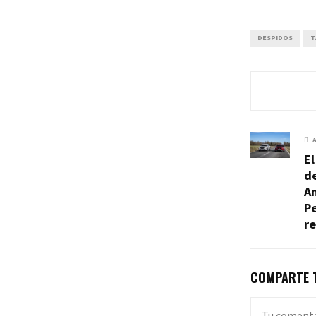
DESPIDOS
T
E
de
A
P
re
COMPARTE T