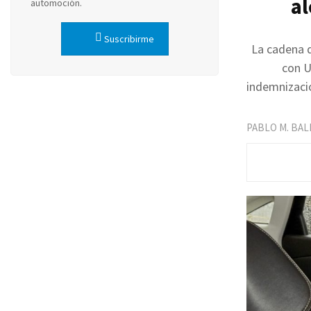
al
automoción.
Suscribirme
La cadena d
con U
indemnizacio
PABLO M. BA