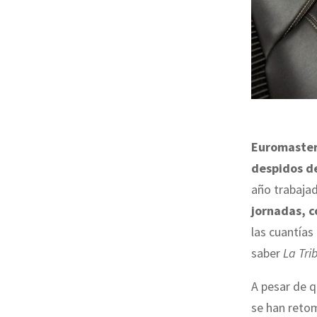
Euromaste
despidos de
año trabajad
jornadas, 
las cuantías
saber
La Tr
A pesar de 
se han reto