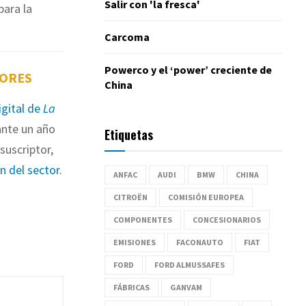
Salir con 'la fresca'
ara la
Carcoma
Powerco y el ‘power’ creciente de
TORES
China
igital de
La
nte un año
Etiquetas
suscriptor,
ón del sector
.
ANFAC
AUDI
BMW
CHINA
CITROËN
COMISIÓN EUROPEA
COMPONENTES
CONCESIONARIOS
EMISIONES
FACONAUTO
FIAT
FORD
FORD ALMUSSAFES
FÁBRICAS
GANVAM