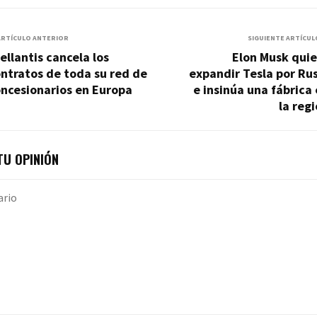
ARTÍCULO ANTERIOR
SIGUIENTE ARTÍCUL
ellantis cancela los
Elon Musk quie
ntratos de toda su red de
expandir Tesla por Ru
ncesionarios en Europa
e insinúa una fábrica
la reg
U OPINIÓN