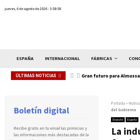
jueves, 6 de agosto de 2026 - 3:58:58
ESPAÑA
INTERNACIONAL
FÁBRICAS
CONC
Gran futuro para Almussaf
ÚLTIMAS NOTICIAS
Portada
»
Notici
Boletín digital
del Gobierno
Ecoauto
España
La ind
Recibe gratis en tu email las primicias y
las informaciones más destacadas de la