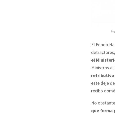
Im
El Fondo Nac
detractores,
el Minister
Ministros el 
retributivo
este deje d
recibo domé
No obstant
que forma p