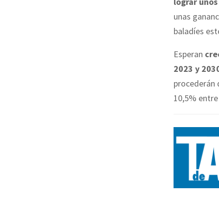
lograr unos
unas gananci
baladíes est
Esperan
cre
2023 y 203
procederán d
10,5% entre