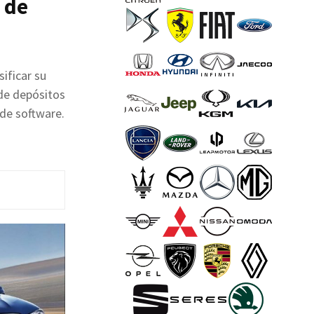
 de
ificar su
 de depósitos
 de software.