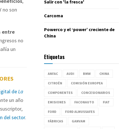
beneficios
,
Salir con 'la fresca'
Y no son
Carcoma
Powerco y el ‘power’ creciente de
 entre
China
ingresos no
pañía un
Etiquetas
ANFAC
AUDI
BMW
CHINA
TORES
CITROËN
COMISIÓN EUROPEA
igital de
La
COMPONENTES
CONCESIONARIOS
nte un año
EMISIONES
FACONAUTO
FIAT
suscriptor,
FORD
FORD ALMUSSAFES
ón del sector
.
FÁBRICAS
GANVAM