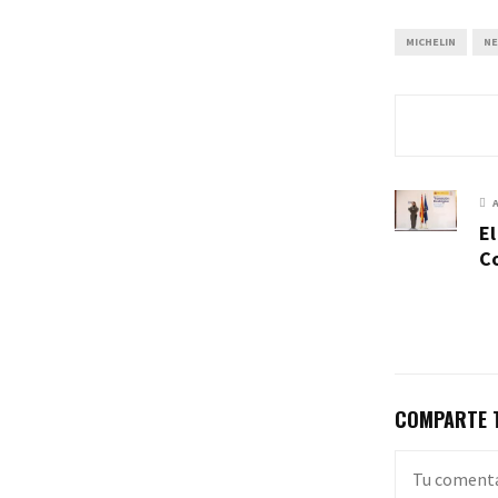
MICHELIN
NE
El
Co
COMPARTE T