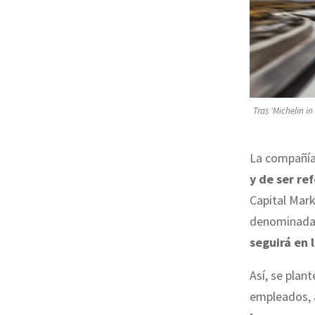
Tras 'Michelin i
La compañía
y de ser re
Capital Mark
denominad
seguirá en 
Así, se plan
empleados, 