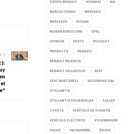
GRUPO RENAULT
HYUNDAI
KIA
MARCAS CHINAS
MERCADO
MERCEDES
NISSAN
NISSAN BARCELONA
OPEL
OPINIÓN
PERTE
PEUGEOT
PRODUCTO
RENAULT
O
RENAULT PALENCIA
c):
uy
RENAULT VALLADOLID
SEAT
 en
SEAT MARTORELL
SEGURIDAD VIAL
 el
e"
STELLANTIS
STELLANTIS FIGUERUELAS
TALLER
TOYOTA
VEHÍCULO DE OCASIÓN
VEHÍCULO ELÉCTRICO
VOLKSWAGEN
VOLVO
VW NAVARRA
ŠKODA