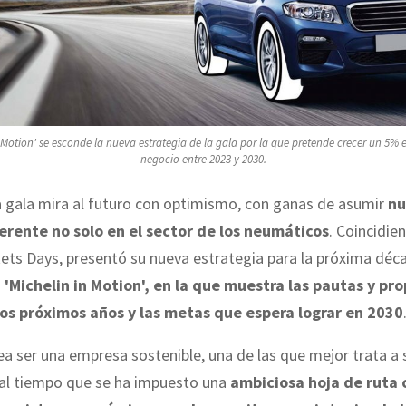
n Motion' se esconde la nueva estrategia de la gala por la que pretende crecer un 5%
negocio entre 2023 y 2030.
 gala mira al futuro con optimismo, con ganas de asumir
nu
ferente no solo en el sector de los neumáticos
. Coincidie
ets Days, presentó su nueva estrategia para la próxima déc
a
'Michelin in Motion', en la que muestra las pautas y pr
los próximos años y las metas que espera lograr en 2030
tea ser una empresa sostenible, una de las que mejor trata a 
al tiempo que se ha impuesto una
ambiciosa hoja de ruta 