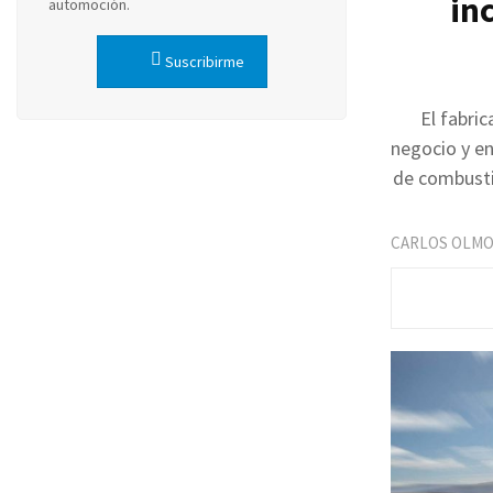
in
automoción.
Suscribirme
El fabri
negocio y en
de combustib
CARLOS OLM