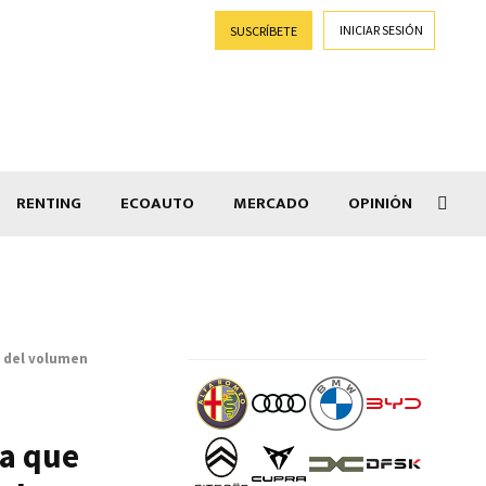
INICIAR SESIÓN
SUSCRÍBETE
RENTING
ECOAUTO
MERCADO
OPINIÓN
Salir
o del volumen
ia que