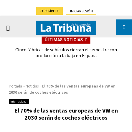
SUSCRÍBETE
INICIAR SESIÓN
PRIMARY
ÚLTIMAS NOTICIAS
MENU
 las
Cinco fábricas de vehículos cierran el semestre con
G
ión
producción a la baja en España
Portada
»
Noticias
»
El 70% de las ventas europeas de VW en
2030 serán de coches eléctricos
Internacional
El 70% de las ventas europeas de VW en
2030 serán de coches eléctricos