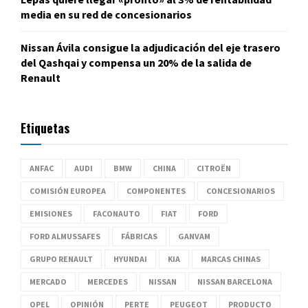
media en su red de concesionarios
Nissan Ávila consigue la adjudicación del eje trasero
del Qashqai y compensa un 20% de la salida de
Renault
Etiquetas
ANFAC
AUDI
BMW
CHINA
CITROËN
COMISIÓN EUROPEA
COMPONENTES
CONCESIONARIOS
EMISIONES
FACONAUTO
FIAT
FORD
FORD ALMUSSAFES
FÁBRICAS
GANVAM
GRUPO RENAULT
HYUNDAI
KIA
MARCAS CHINAS
MERCADO
MERCEDES
NISSAN
NISSAN BARCELONA
OPEL
OPINIÓN
PERTE
PEUGEOT
PRODUCTO