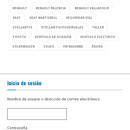
RENAULT
RENAULT PALENCIA
RENAULT VALLADOLID
SEAT
SEAT MARTORELL
SEGURIDAD VIAL
STELLANTIS
STELLANTIS FIGUERUELAS
TALLER
TOYOTA
VEHÍCULO DE OCASIÓN
VEHÍCULO ELÉCTRICO
VOLKSWAGEN
VOLVO
VW NAVARRA
ŠKODA
Inicio de sesión
Nombre de usuario o dirección de correo electrónico
Contraseña