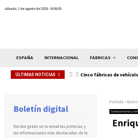
sábado, 1 de agosto de 2026 - 8:08:05
ESPAÑA
INTERNACIONAL
FÁBRICAS
CONC
n de...
Cinco fábricas de vehícul
ÚLTIMAS NOTICIAS
Portada
»
Notici
Boletín digital
Concesionarios y tal
Enriq
Recibe gratis en tu email las primicias y
las informaciones más destacadas de la