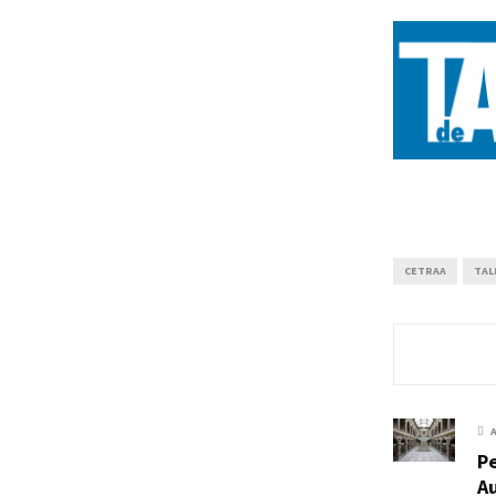
CETRAA
TAL
P
Au