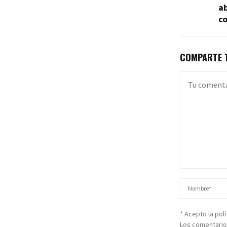
ab
co
COMPARTE T
* Acepto la pol
Los comentario