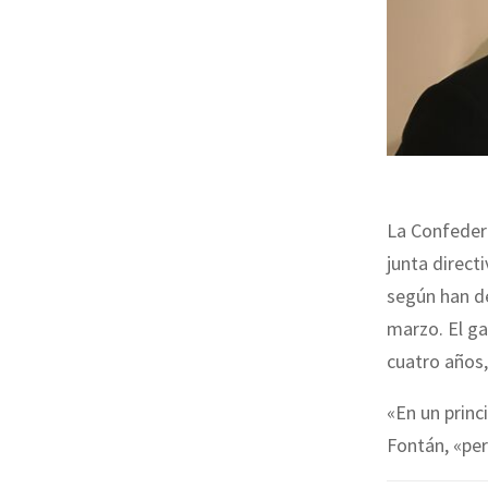
La Confeder
junta direct
según han de
marzo. El ga
cuatro años,
«En un princ
Fontán, «per