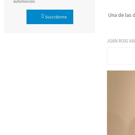
automoción.
Una de las d
Suscribirme
JUAN ROIG VA