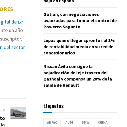
baja en España
TORES
Gotion, con negociaciones
avanzadas para tomar el control de
igital de
La
Powerco Sagunto
nte un año
suscriptor,
Lepas quiere llegar «pronto» al 3%
de rentabilidad media en su red de
ón del sector
.
concesionarios
Nissan Ávila consigue la
adjudicación del eje trasero del
Qashqai y compensa un 20% de la
salida de Renault
Etiquetas
O
lto
ANFAC
AUDI
BMW
CHINA
Kia