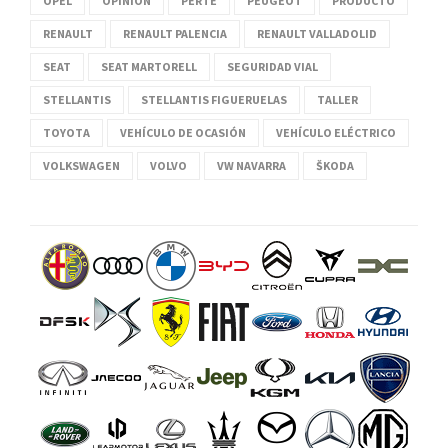
OPEL
OPINIÓN
PERTE
PEUGEOT
PRODUCTO
RENAULT
RENAULT PALENCIA
RENAULT VALLADOLID
SEAT
SEAT MARTORELL
SEGURIDAD VIAL
STELLANTIS
STELLANTIS FIGUERUELAS
TALLER
TOYOTA
VEHÍCULO DE OCASIÓN
VEHÍCULO ELÉCTRICO
VOLKSWAGEN
VOLVO
VW NAVARRA
ŠKODA