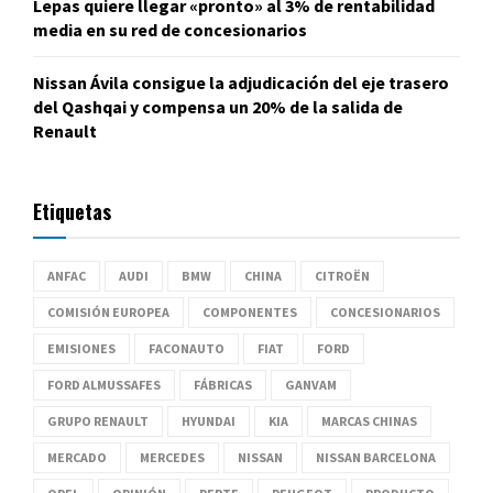
Lepas quiere llegar «pronto» al 3% de rentabilidad
media en su red de concesionarios
Nissan Ávila consigue la adjudicación del eje trasero
del Qashqai y compensa un 20% de la salida de
Renault
Etiquetas
ANFAC
AUDI
BMW
CHINA
CITROËN
COMISIÓN EUROPEA
COMPONENTES
CONCESIONARIOS
EMISIONES
FACONAUTO
FIAT
FORD
FORD ALMUSSAFES
FÁBRICAS
GANVAM
GRUPO RENAULT
HYUNDAI
KIA
MARCAS CHINAS
MERCADO
MERCEDES
NISSAN
NISSAN BARCELONA